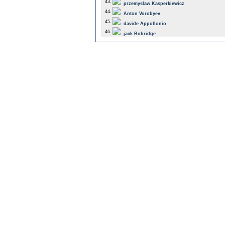
43.
przemyslaw Kasperkiewicz
44.
Anton Vorobyev
45.
davide Appollonio
46.
jack Bobridge