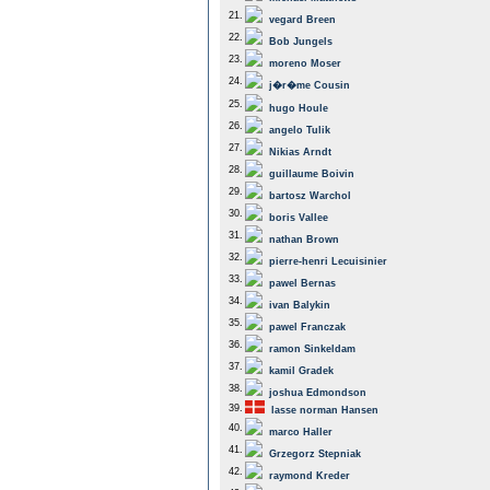
21.
vegard Breen
22.
Bob Jungels
23.
moreno Moser
24.
j�r�me Cousin
25.
hugo Houle
26.
angelo Tulik
27.
Nikias Arndt
28.
guillaume Boivin
29.
bartosz Warchol
30.
boris Vallee
31.
nathan Brown
32.
pierre-henri Lecuisinier
33.
pawel Bernas
34.
ivan Balykin
35.
pawel Franczak
36.
ramon Sinkeldam
37.
kamil Gradek
38.
joshua Edmondson
39.
lasse norman Hansen
40.
marco Haller
41.
Grzegorz Stepniak
42.
raymond Kreder