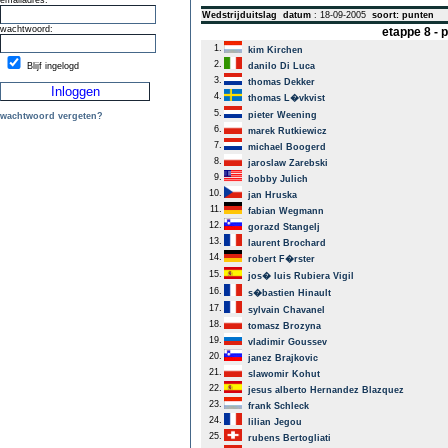
emailadres:
Wedstrijduitslag
datum
: 18-09-2005
soort: punten
wachtwoord:
etappe 8 -
1.
kim Kirchen
2.
Blijf ingelogd
danilo Di Luca
3.
thomas Dekker
4.
thomas L�vkvist
5.
pieter Weening
wachtwoord vergeten?
6.
marek Rutkiewicz
7.
michael Boogerd
8.
jaroslaw Zarebski
9.
bobby Julich
10.
jan Hruska
11.
fabian Wegmann
12.
gorazd Stangelj
13.
laurent Brochard
14.
robert F�rster
15.
jos� luis Rubiera Vigil
16.
s�bastien Hinault
17.
sylvain Chavanel
18.
tomasz Brozyna
19.
vladimir Goussev
20.
janez Brajkovic
21.
slawomir Kohut
22.
jesus alberto Hernandez Blazquez
23.
frank Schleck
24.
lilian Jegou
25.
rubens Bertogliati