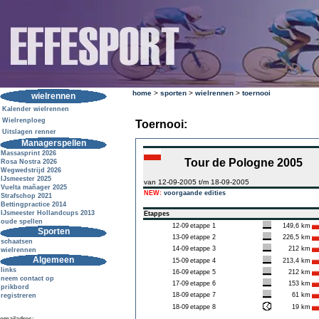
home
>
sporten
>
wielrennen
>
toernooi
wielrennen
Kalender wielrennen
Wielrenploeg
Toernooi:
Uitslagen renner
Managerspellen
Massasprint 2026
Tour de Pologne 2005
Rosa Nostra 2026
Wegwedstrijd 2026
IJsmeester 2025
van 12-09-2005 t/m 18-09-2005
Vuelta mañager 2025
NEW:
voorgaande edities
Strafschop 2021
Bettingpractice 2014
IJsmeester Hollandcups 2013
Etappes
oude spellen
12-09
etappe 1
149,6 km
Sporten
13-09
etappe 2
226,5 km
schaatsen
14-09
etappe 3
212 km
wielrennen
Algemeen
15-09
etappe 4
213,4 km
links
16-09
etappe 5
212 km
neem contact op
17-09
etappe 6
153 km
prikbord
18-09
etappe 7
61 km
registreren
18-09
etappe 8
19 km