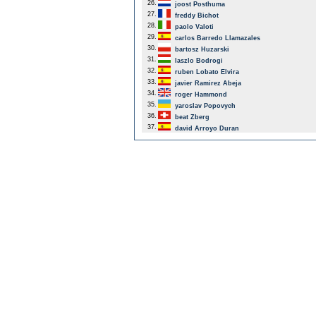
26.
joost Posthuma
27.
freddy Bichot
28.
paolo Valoti
29.
carlos Barredo Llamazales
30.
bartosz Huzarski
31.
laszlo Bodrogi
32.
ruben Lobato Elvira
33.
javier Ramirez Abeja
34.
roger Hammond
35.
yaroslav Popovych
36.
beat Zberg
37.
david Arroyo Duran