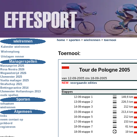
home
>
sporten
>
wielrennen
>
toernooi
wielrennen
Kalender wielrennen
Wielrenploeg
Toernooi:
Uitslagen renner
Managerspellen
Massasprint 2026
Tour de Pologne 2005
Rosa Nostra 2026
Wegwedstrijd 2026
IJsmeester 2025
van 12-09-2005 t/m 18-09-2005
Vuelta mañager 2025
NEW:
voorgaande edities
Strafschop 2021
Bettingpractice 2014
IJsmeester Hollandcups 2013
Etappes
oude spellen
12-09
etappe 1
149,6 km
Sporten
13-09
etappe 2
226,5 km
schaatsen
14-09
etappe 3
212 km
wielrennen
Algemeen
15-09
etappe 4
213,4 km
links
16-09
etappe 5
212 km
neem contact op
17-09
etappe 6
153 km
prikbord
18-09
etappe 7
61 km
registreren
18-09
etappe 8
19 km