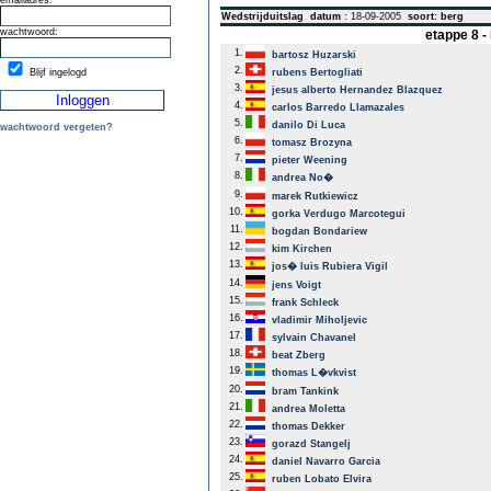
emailadres:
Wedstrijduitslag
datum
: 18-09-2005
soort: berg
wachtwoord:
etappe 8 
1.
bartosz Huzarski
2.
Blijf ingelogd
rubens Bertogliati
3.
jesus alberto Hernandez Blazquez
4.
carlos Barredo Llamazales
5.
danilo Di Luca
wachtwoord vergeten?
6.
tomasz Brozyna
7.
pieter Weening
8.
andrea No�
9.
marek Rutkiewicz
10.
gorka Verdugo Marcotegui
11.
bogdan Bondariew
12.
kim Kirchen
13.
jos� luis Rubiera Vigil
14.
jens Voigt
15.
frank Schleck
16.
vladimir Miholjevic
17.
sylvain Chavanel
18.
beat Zberg
19.
thomas L�vkvist
20.
bram Tankink
21.
andrea Moletta
22.
thomas Dekker
23.
gorazd Stangelj
24.
daniel Navarro Garcia
25.
ruben Lobato Elvira