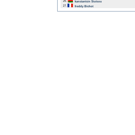
26.
kanstantsin Siutsou
27.
freddy Bichot