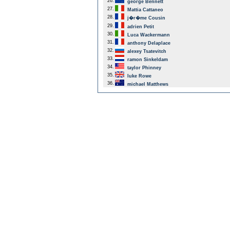
26.
george Bennett
27.
Mattia Cattaneo
28.
j�r�me Cousin
29.
adrien Petit
30.
Luca Wackermann
31.
anthony Delaplace
32.
alexey Tsatevitch
33.
ramon Sinkeldam
34.
taylor Phinney
35.
luke Rowe
36.
michael Matthews