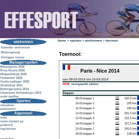
home
>
sporten
>
wielrennen
>
toernooi
wielrennen
Kalender wielrennen
Wielrenploeg
Toernooi:
Uitslagen renner
Managerspellen
Massasprint 2026
Paris - Nice 2014
Rosa Nostra 2026
Wegwedstrijd 2026
IJsmeester 2025
van 09-03-2014 t/m 16-03-2014
Vuelta mañager 2025
NEW:
voorgaande edities
Strafschop 2021
Bettingpractice 2014
IJsmeester Hollandcups 2013
Etappes
oude spellen
09-03
etappe 1
162,5 km
Sporten
10-03
etappe 2
205 km
schaatsen
11-03
etappe 3
180 km
wielrennen
Algemeen
12-03
etappe 4
201,5 km
links
13-03
etappe 5
152,5 km
neem contact op
14-03
etappe 6
221,5 km
prikbord
registreren
15-03
etappe 7
195,5 km
16-03
etappe 8
128 km