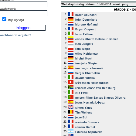
emailadres:
Wedstrijduitslag
datum
: 10-03-2014
soort: jong
wachtwoord:
etappe 2 - j
1.
nacer Bouhanni
2.
john Degenkolb
Blijf ingelogd
3.
Moreno Hofland
4.
Bryan Coquard
5.
fabio Felline
wachtwoord vergeten?
6.
carlos alberto Betancur Gomez
7.
Bob Jungels
8.
rafal Majka
9.
wilco Kelderman
10.
Michel Koch
11.
tom jelte Slagter
12.
ion Izagirre Insausti
13.
Sergei Chernetski
14.
davide Villella
15.
S�bastien Reichenbach
16.
reinardt Janse Van Rensburg
17.
elia Favilli
18.
nelson filipe Santos Simoes Oliveira
19.
jesus Herrada L�pez
20.
simon Yates
21.
Tim Wellens
22.
jetse Bol
23.
armindo Fonseca
24.
romain Bardet
25.
Eduardo Sepulveda