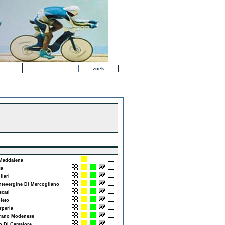
addalena
a
iari
evergine Di Mercogliano
cati
leto
peria
ano Modenese
 Di Camaiore