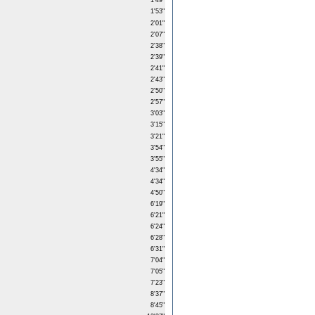
1'49"
1'53"
2'01"
2'07"
2'38"
2'39"
2'41"
2'43"
2'50"
2'57"
3'03"
3'15"
3'21"
3'54"
3'55"
4'34"
4'34"
4'50"
6'19"
6'21"
6'24"
6'28"
6'31"
7'04"
7'05"
7'23"
8'37"
8'45"