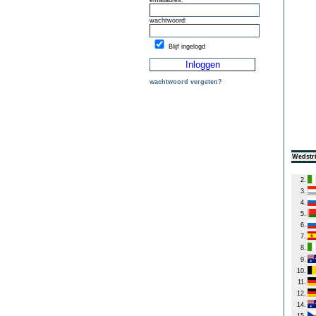
emailadres:
wachtwoord:
Blijf ingelogd
wachtwoord vergeten?
Wedstri
2.
3.
4.
5.
6.
7.
8.
9.
10.
11.
12.
14.