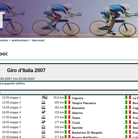
orten
>
wielrennen
>
toernooi
ooi:
Giro d'Italia 2007
-05-2007 t/m 03-06-2007
oorgaande edities
s
12-05
etappe 1
25,6 km
Caprera
-
La M
13-05
etappe 2
205 km
Tempio Pausania
-
Bos
14-05
etappe 3
181 km
Barumini
-
Cagl
16-05
etappe 4
153 km
Salerno
-
Mont
17-05
etappe 5
173 km
Teano
-
Fras
18-05
etappe 6
177 km
Tivoli
-
Spo
19-05
etappe 7
254 km
Spoleto
-
Scar
20-05
etappe 8
200 km
Barberino Di Mugello
-
Fior
21-05
etappe 9
177 km
Reggio Nell'Emilia
-
Lido