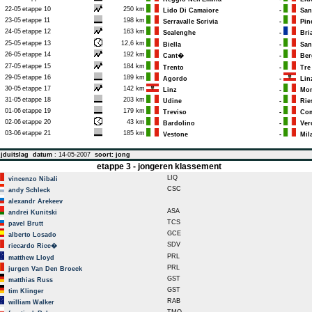
22-05
etappe 10
250 km
Lido Di Camaiore
-
Sant
23-05
etappe 11
198 km
Serravalle Scrivia
-
Pine
24-05
etappe 12
163 km
Scalenghe
-
Bri
25-05
etappe 13
12,6 km
Biella
-
Sant
26-05
etappe 14
192 km
Cant�
-
Ber
27-05
etappe 15
184 km
Trento
-
Tre 
29-05
etappe 16
189 km
Agordo
-
Lin
30-05
etappe 17
142 km
Linz
-
Mont
31-05
etappe 18
203 km
Udine
-
Ries
01-06
etappe 19
179 km
Treviso
-
Com
02-06
etappe 20
43 km
Bardolino
-
Ver
03-06
etappe 21
185 km
Vestone
-
Mil
jduitslag
datum
: 14-05-2007
soort: jong
etappe 3 - jongeren klassement
LIQ
vincenzo Nibali
CSC
andy Schleck
alexandr Arekeev
ASA
andrei Kunitski
TCS
pavel Brutt
GCE
alberto Losado
SDV
riccardo Ricc�
PRL
matthew Lloyd
PRL
jurgen Van Den Broeck
GST
matthias Russ
GST
tim Klinger
RAB
william Walker