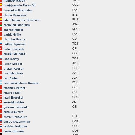
TMO
frantisek Rabon
GCE
jos� joaquin Rojas Gil
PAN
domenico Pozzovivo
BTL
olivier Bonnaire
EUS
aitor Hernandez Gutierrez
ASA
samoilau Branislau
PAN
andrea Pagoto
PAN
paride Grillo
C.A
nicholas Roche
TCS
mikhail Ignatiev
QSI
hubert Schwab
COF
ama�l Moinard
TCS
ivan Rovny
A2R
julien Loubet
COF
tristan Valentin
A2R
loyd Mondory
A2R
carl Naibo
PAN
ariel maximiliano Richeze
GCE
matthieu Perget
QSI
mauro Facci
CSC
matti Breschel
AST
steve Morabito
QSI
giovanni Visconti
arnaud Gerard
BTL
pierre Drancourt
RAB
dmitry Kozontchuk
COF
mathieu Heijboer
LAM
matteo Bonomi