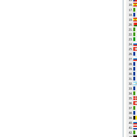
15.
16.
17.
18.
19.
20.
21.
22.
23.
24.
25.
26.
27.
28.
29.
30.
31.
32.
33.
34.
35.
36.
37.
38.
39.
40.
41.
42.