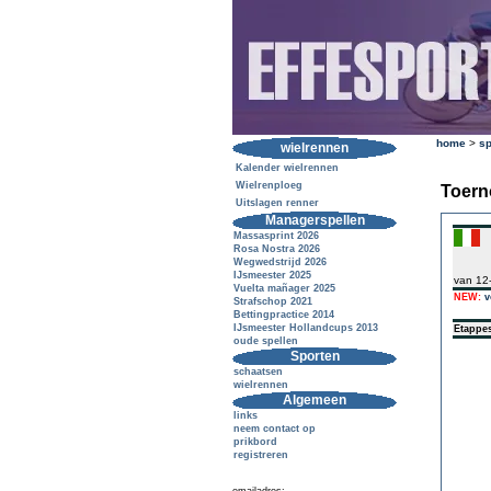
home
>
sp
wielrennen
Kalender wielrennen
Wielrenploeg
Toern
Uitslagen renner
Managerspellen
Massasprint 2026
Rosa Nostra 2026
Wegwedstrijd 2026
IJsmeester 2025
van 12
Vuelta mañager 2025
NEW:
v
Strafschop 2021
Bettingpractice 2014
IJsmeester Hollandcups 2013
Etappe
oude spellen
Sporten
schaatsen
wielrennen
Algemeen
links
neem contact op
prikbord
registreren