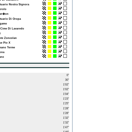
uario Nostra Signora
rolo
an�on
uario Di Oropa
gamo
Cime Di Lavaredo
z
e Zoncolan
e Pio X
ano Terme
ona
ano
0"
30"
1'02"
1'02"
1'04"
1'23"
1'25"
1'28"
1'28"
1'32"
1'32"
1'47"