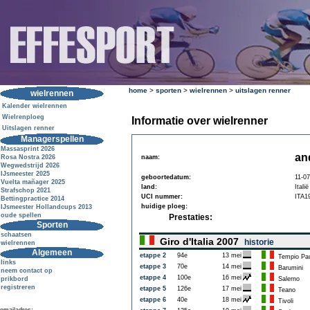
home
>
sporten
>
wielrennen
>
uitslagen renner
wielrennen
Kalender wielrennen
Wielrenploeg
Informatie over wielrenner
Uitslagen renner
Managerspellen
Massasprint 2026
an
Rosa Nostra 2026
naam:
Wegwedstrijd 2026
IJsmeester 2025
geboortedatum:
11-0
Vuelta mañager 2025
land:
Italië
Strafschop 2021
UCI nummer:
ITA1
Bettingpractice 2014
huidige ploeg:
IJsmeester Hollandcups 2013
oude spellen
Prestaties:
Sporten
schaatsen
Giro d'Italia 2007
historie
wielrennen
Algemeen
etappe 2
94e
13 mei
Tempio Pau
links
etappe 3
70e
14 mei
Barumini
neem contact op
etappe 4
100e
16 mei
prikbord
Salerno
registreren
etappe 5
126e
17 mei
Teano
etappe 6
40e
18 mei
Tivoli