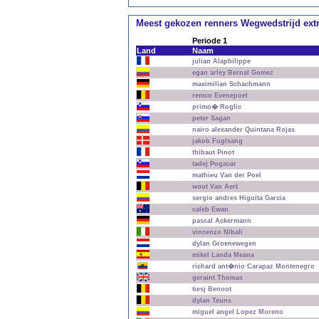
Meest gekozen renners Wegwedstrijd ext
Periode 1
Land
Naam
julian Alaphilippe
egan arley Bernal Gomez
maximilian Schachmann
remco Evenepoel
primo� Roglic
peter Sagan
nairo alexander Quintana Rojas
jakob Fuglsang
thibaut Pinot
tadej Pogacar
mathieu Van der Poel
wout Van Aert
sergio andres Higuita Garcia
caleb Ewan
pascal Ackermann
vincenzo Nibali
dylan Groenewegen
mikel Landa Meana
richard ant�nio Carapaz Montenegro
geraint Thomas
tiesj Benoot
dylan Teuns
miguel angel Lopez Moreno