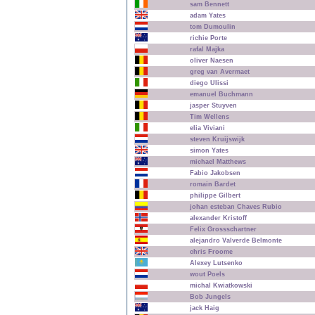
sam Bennett
adam Yates
tom Dumoulin
richie Porte
rafal Majka
oliver Naesen
greg van Avermaet
diego Ulissi
emanuel Buchmann
jasper Stuyven
Tim Wellens
elia Viviani
steven Kruijswijk
simon Yates
michael Matthews
Fabio Jakobsen
romain Bardet
philippe Gilbert
johan esteban Chaves Rubio
alexander Kristoff
Felix Grossschartner
alejandro Valverde Belmonte
chris Froome
Alexey Lutsenko
wout Poels
michal Kwiatkowski
Bob Jungels
jack Haig