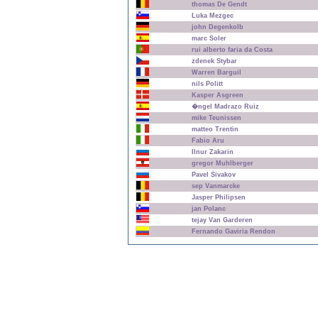
thomas De Gendt
Luka Mezgec
john Degenkolb
marc Soler
rui alberto faria da Costa
zdenek Stybar
Warren Barguil
nils Politt
Kasper Asgreen
�ngel Madrazo Ruiz
mike Teunissen
matteo Trentin
Fabio Aru
Ilnur Zakarin
gregor Muhlberger
Pavel Sivakov
sep Vanmarcke
Jasper Philipsen
jan Polanc
tejay Van Garderen
Fernando Gaviria Rendon