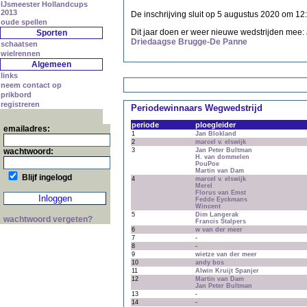
IJsmeester Hollandcups
2013
De inschrijving sluit op 5 augustus 2020 om 12:
oude spellen
Dit jaar doen er weer nieuwe wedstrijden mee:
Sporten
Driedaagse Brugge-De Panne
schaatsen
wielrennen
Algemeen
links
neem contact op
prikbord
registreren
Periodewinnaars Wegwedstrijd
periode
ploegleider
emailadres:
1
Jan Blokland
2
marcel v. elswijk
wachtwoord:
3
Jan Peter Bultman
H. van dommelen
PouPoe
Martin van Dam
Blijf ingelogd
4
marcel v. elswijk
Merel
Florus van Emst
Fedde Eyckmans
Wincent
5
Dim Langerak
wachtwoord vergeten?
Francis Stalpers
6
w van der meer
7
-
8
-
9
wietze van der meer
10
andy bos
11
Alwin Kruijt Spanjer
12
Martin van Dam
Jan Peter Bultman
13
-
14
-