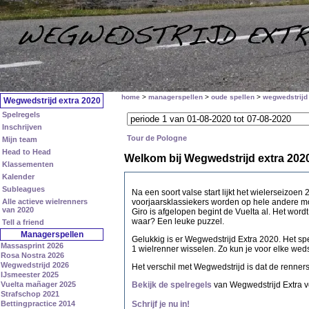
home
>
managerspellen
>
oude spellen
>
wegwedstrijd
Wegwedstrijd extra 2020
Spelregels
Inschrijven
Tour de Pologne
Mijn team
Head to Head
Welkom bij Wegwedstrijd extra 202
Klassementen
Kalender
Subleagues
Na een soort valse start lijkt het wielerseizoen
Alle actieve wielrenners
voorjaarsklassiekers worden op hele andere mo
van 2020
Giro is afgelopen begint de Vuelta al. Het wordt
waar? Een leuke puzzel.
Tell a friend
Managerspellen
Gelukkig is er Wegwedstrijd Extra 2020. Het sp
Massasprint 2026
1 wielrenner wisselen. Zo kun je voor elke weds
Rosa Nostra 2026
Wegwedstrijd 2026
Het verschil met Wegwedstrijd is dat de renners
IJsmeester 2025
Vuelta mañager 2025
Bekijk de spelregels
van Wegwedstrijd Extra vo
Strafschop 2021
Bettingpractice 2014
Schrijf je nu in!