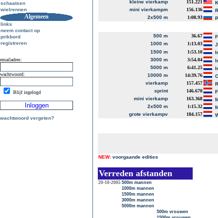
kleine vierkamp
151.221
K
schaatsen
wielrennen
mini vierkampm
156.136
R
Algemeen
2x500 m
1:08.93
P
links
neem contact op
500 m
36.67
prikbord
registreren
1000 m
1:13.03
J
1500 m
1:53.10
I
emailadres:
3000 m
3:54.04
I
5000 m
6:41.25
I
wachtwoord:
10000 m
14:39.76
C
vierkamp
157.457
R
sprint
146.670
Blijf ingelogd
mini vierkamp
163.368
M
2x500 m
1:15.32
M
grote vierkampv
184.157
W
wachtwoord vergeten?
NEW:
voorgaande edities
Verreden afstanden
20-10-2005
500m mannen
1000m mannen
1500m mannen
3000m mannen
5000m mannen
500m vrouwen
1500m vrouwen