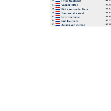
26.
44.8
Hylke Oosterhof
27.
44.9
Caspar R�ell
28.
45.3
Dirk Jan van der Meer
29.
45.6
Gino van der Voort
30.
46.8
Levi van Rijsse
31.
47.0
Erik Eveleens
32.
47.8
Jurgen van Diemen