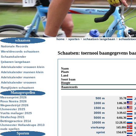
home
>
sporten
>
schaatsen langebaan
>
schaatstoe
schaatsen
Nationale Records
Wereldrecords schaatsen
Schaatsen: toernooi baangegevens ba
Schaatskalender
Ijsbanen langebaan
Adelskalender vrouwen klein
Naam
Plaats
Adelskalender mannen klein
Land
Adelskalender mannen
Soort baan
Adelskalender vrouwen
Hoogte
Baanrecords
Ranglijsten schaatsen
Managerspellen
Massasprint 2026
500 m
33.78
J
Rosa Nostra 2026
1000 m
1:06.38
J
Wegwedstrijd 2026
1500 m
1:42.55
J
IJsmeester 2025
3000 m
3:39.65
Vuelta mañager 2025
S
Strafschop 2021
5000 m
6:04.36
P
Bettingpractice 2014
10000 m
12:28.05
V
IJsmeester Hollandcups 2013
vierkamp
145.804
S
oude spellen
sprint
134.670
Sporten
J