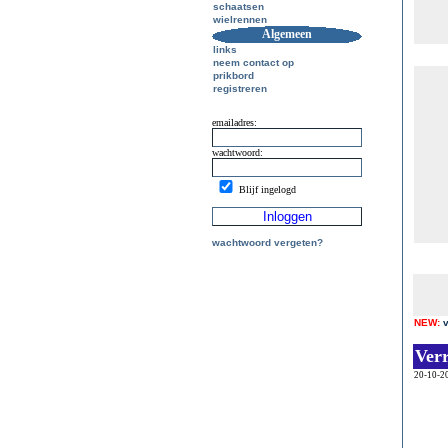
schaatsen
wielrennen
Algemeen
links
neem contact op
prikbord
registreren
emailadres:
wachtwoord:
Blijf ingelogd
wachtwoord vergeten?
NEW:
Ver
20-10-2