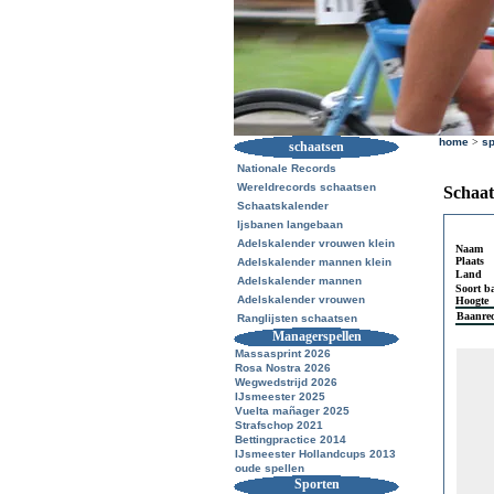
home
>
sp
schaatsen
Nationale Records
Wereldrecords schaatsen
Schaat
Schaatskalender
Ijsbanen langebaan
Adelskalender vrouwen klein
Naam
Plaats
Adelskalender mannen klein
Land
Adelskalender mannen
Soort b
Adelskalender vrouwen
Hoogte
Baanre
Ranglijsten schaatsen
Managerspellen
Massasprint 2026
Rosa Nostra 2026
Wegwedstrijd 2026
IJsmeester 2025
Vuelta mañager 2025
Strafschop 2021
Bettingpractice 2014
IJsmeester Hollandcups 2013
oude spellen
Sporten