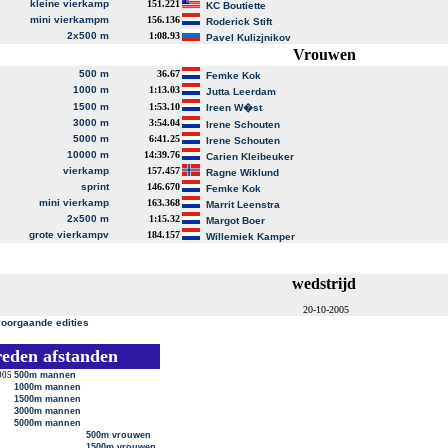
kleine vierkamp
151.221
KC Boutiette
mini vierkampm
156.136
Roderick Stift
2x500 m
1:08.93
Pavel Kulizjnikov
Vrouwen
500 m
36.67
Femke Kok
1000 m
1:13.03
Jutta Leerdam
1500 m
1:53.10
Ireen W�st
3000 m
3:54.04
Irene Schouten
5000 m
6:41.25
Irene Schouten
10000 m
14:39.76
Carien Kleibeuker
vierkamp
157.457
Ragne Wiklund
sprint
146.670
Femke Kok
mini vierkamp
163.368
Marrit Leenstra
2x500 m
1:15.32
Margot Boer
grote vierkampv
184.157
Willemiek Kamper
wedstrijd
20-10-2005
voorgaande edities
reden afstanden
005
500m mannen
1000m mannen
1500m mannen
3000m mannen
5000m mannen
500m vrouwen
1500m vrouwen