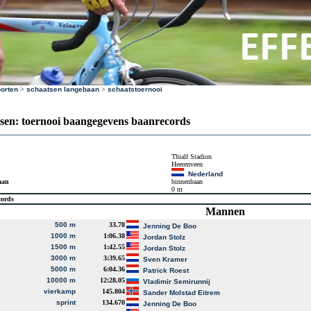
orten
>
schaatsen langebaan
>
schaatstoernooi
sen: toernooi baangegevens baanrecords
Thialf Stadion
Heerenveen
Nederland
aan
binnenbaan
0 m
cords
Mannen
500 m
33.78
Jenning De Boo
1000 m
1:06.38
Jordan Stolz
1500 m
1:42.55
Jordan Stolz
3000 m
3:39.65
Sven Kramer
5000 m
6:04.36
Patrick Roest
10000 m
12:28.05
Vladimir Semirunnij
vierkamp
145.804
Sander Molstad Eitrem
sprint
134.670
Jenning De Boo