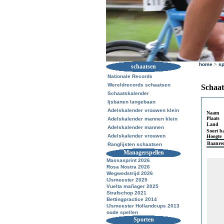
home
>
sp
schaatsen
Nationale Records
Wereldrecords schaatsen
Schaat
Schaatskalender
Ijsbanen langebaan
Adelskalender vrouwen klein
Naam
Plaats
Adelskalender mannen klein
Land
Adelskalender mannen
Soort b
Adelskalender vrouwen
Hoogte
Baanre
Ranglijsten schaatsen
Managerspellen
Massasprint 2026
Rosa Nostra 2026
Wegwedstrijd 2026
IJsmeester 2025
Vuelta mañager 2025
Strafschop 2021
Bettingpractice 2014
IJsmeester Hollandcups 2013
oude spellen
Sporten