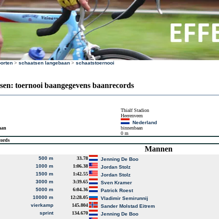
orten
>
schaatsen langebaan
>
schaatstoernooi
sen: toernooi baangegevens baanrecords
Thialf Stadion
Heerenveen
Nederland
aan
binnenbaan
0 m
cords
Mannen
500 m
33.78
Jenning De Boo
1000 m
1:06.38
Jordan Stolz
1500 m
1:42.55
Jordan Stolz
3000 m
3:39.65
Sven Kramer
5000 m
6:04.36
Patrick Roest
10000 m
12:28.05
Vladimir Semirunnij
vierkamp
145.804
Sander Molstad Eitrem
sprint
134.670
Jenning De Boo