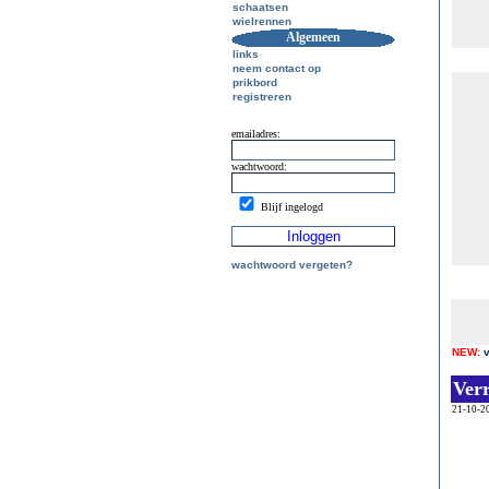
schaatsen
wielrennen
Algemeen
links
neem contact op
prikbord
registreren
emailadres:
wachtwoord:
Blijf ingelogd
wachtwoord vergeten?
NEW:
Ver
21-10-2