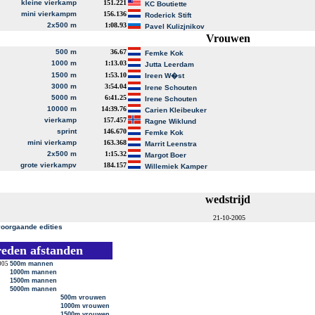
kleine vierkamp
151.221
KC Boutiette
mini vierkampm
156.136
Roderick Stift
2x500 m
1:08.93
Pavel Kulizjnikov
Vrouwen
500 m
36.67
Femke Kok
1000 m
1:13.03
Jutta Leerdam
1500 m
1:53.10
Ireen W�st
3000 m
3:54.04
Irene Schouten
5000 m
6:41.25
Irene Schouten
10000 m
14:39.76
Carien Kleibeuker
vierkamp
157.457
Ragne Wiklund
sprint
146.670
Femke Kok
mini vierkamp
163.368
Marrit Leenstra
2x500 m
1:15.32
Margot Boer
grote vierkampv
184.157
Willemiek Kamper
wedstrijd
21-10-2005
voorgaande edities
reden afstanden
005
500m mannen
1000m mannen
1500m mannen
5000m mannen
500m vrouwen
1000m vrouwen
1500m vrouwen