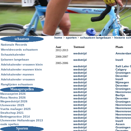
home
>
sporten
>
schaatsen langebaan
>
historie sc
schaatsen
Nationale Records
Jaar
Toernooi
Plaats
Wereldrecords schaatsen
2012-2013
wedstrijd
Amsterda
Schaatskalender
2006-2007
Ijsbanen langebaan
wedstrijd
Inzell
2005-2006
Adelskalender vrouwen klein
wedstrijd
Salt Lake 
Adelskalender mannen klein
wedstrijd
Calgary
wedstrijd
Groningen
Adelskalender mannen
wedstrijd
Deventer
wedstrijd
Inzell
Adelskalender vrouwen
wedstrijd
Nijmegen
Ranglijsten schaatsen
wedstrijd
Deventer
Managerspellen
wedstrijd
Groningen
wedstrijd
Heerenve
Massasprint 2026
wedstrijd
Berlijn
Rosa Nostra 2026
wedstrijd
Deventer
Wegwedstrijd 2026
wedstrijd
Groningen
wedstrijd
Heerenve
IJsmeester 2025
wedstrijd
Heerenve
Vuelta mañager 2025
wedstrijd
Heerenve
Strafschop 2021
wedstrijd
Heerenve
Bettingpractice 2014
wedstrijd
Heerenve
IJsmeester Hollandcups 2013
wedstrijd
Inzell
oude spellen
wedstrijd
Assen
wedstrijd
Groningen
Sporten
wedstrijd
Deventer