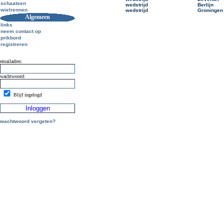
schaatsen
wedstrijd
Berlijn
wielrennen
wedstrijd
Groningen
Algemeen
links
neem contact op
prikbord
registreren
emailadres:
wachtwoord:
Blijf ingelogd
wachtwoord vergeten?