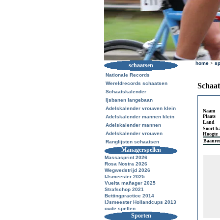
home
>
sp
schaatsen
Nationale Records
Wereldrecords schaatsen
Schaat
Schaatskalender
Ijsbanen langebaan
Adelskalender vrouwen klein
Naam
Plaats
Adelskalender mannen klein
Land
Adelskalender mannen
Soort b
Adelskalender vrouwen
Hoogte
Baanre
Ranglijsten schaatsen
Managerspellen
Massasprint 2026
Rosa Nostra 2026
Wegwedstrijd 2026
IJsmeester 2025
Vuelta mañager 2025
Strafschop 2021
Bettingpractice 2014
IJsmeester Hollandcups 2013
oude spellen
Sporten