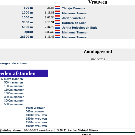
Vrouwen
500 m
38.84
Thijsje Oenema
1000 m
1:18.83
Marianne Timmer
1500 m
2:03.54
Jorien Voorhuis
3000 m
4:16.91
Barbara de Loor
5000 m
7:34.72
Jenita Hulzebosch-Smit
sprint
158.745
Marianne Timmer
2x500 m
1:19.45
Marianne Timmer
Zondagavond
07-10-2012
voorgaande edities
reden afstanden
012
500m mannen
500m mannen
1000m mannen
1500m mannen
1500m mannen
3000m mannen
3000m mannen
5000m mannen
500m vrouwen
500m vrouwen
1000m vrouwen
1500m vrouwen
1500m vrouwen
5000m vrouwen
jduitslag
datum
: 07-10-2012
wereldrecord: 5:58.52 Sander Molstad Eitrem