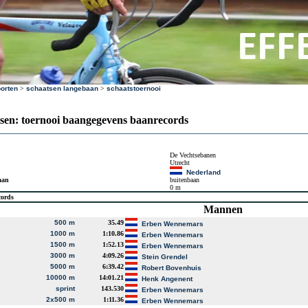
orten
>
schaatsen langebaan
>
schaatstoernooi
sen: toernooi baangegevens baanrecords
De Vechtsebanen
Utrecht
Nederland
aan
buitenbaan
0 m
cords
Mannen
500 m
35.49
Erben Wennemars
1000 m
1:10.86
Erben Wennemars
1500 m
1:52.13
Erben Wennemars
3000 m
4:09.26
Stein Grendel
5000 m
6:39.42
Robert Bovenhuis
10000 m
14:01.21
Henk Angenent
sprint
143.530
Erben Wennemars
2x500 m
1:11.36
Erben Wennemars