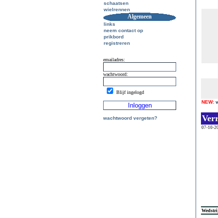
schaatsen
wielrennen
Algemeen
links
neem contact op
prikbord
registreren
emailadres:
wachtwoord:
Blijf ingelogd
NEW:
Ver
wachtwoord vergeten?
07-10-2
Wedstri