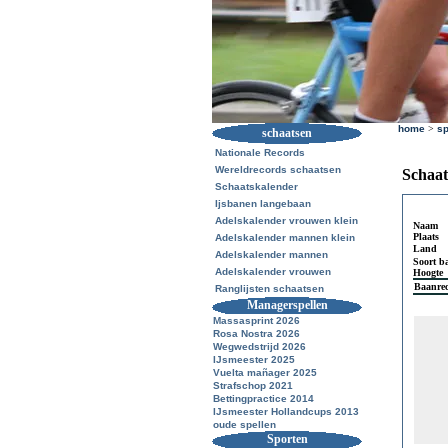
home
>
sp
schaatsen
Nationale Records
Wereldrecords schaatsen
Schaat
Schaatskalender
Ijsbanen langebaan
Adelskalender vrouwen klein
Naam
Plaats
Adelskalender mannen klein
Land
Adelskalender mannen
Soort b
Adelskalender vrouwen
Hoogte
Baanre
Ranglijsten schaatsen
Managerspellen
Massasprint 2026
Rosa Nostra 2026
Wegwedstrijd 2026
IJsmeester 2025
Vuelta mañager 2025
Strafschop 2021
Bettingpractice 2014
IJsmeester Hollandcups 2013
oude spellen
Sporten