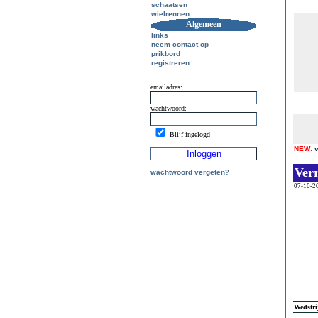
schaatsen
wielrennen
Algemeen
links
neem contact op
prikbord
registreren
emailadres:
wachtwoord:
Blijf ingelogd
NEW:
Ver
wachtwoord vergeten?
07-10-2
Wedstri