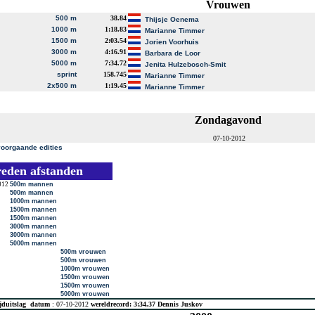
Vrouwen
500 m
38.84
Thijsje Oenema
1000 m
1:18.83
Marianne Timmer
1500 m
2:03.54
Jorien Voorhuis
3000 m
4:16.91
Barbara de Loor
5000 m
7:34.72
Jenita Hulzebosch-Smit
sprint
158.745
Marianne Timmer
2x500 m
1:19.45
Marianne Timmer
Zondagavond
07-10-2012
voorgaande edities
reden afstanden
012
500m mannen
500m mannen
1000m mannen
1500m mannen
1500m mannen
3000m mannen
3000m mannen
5000m mannen
500m vrouwen
500m vrouwen
1000m vrouwen
1500m vrouwen
1500m vrouwen
5000m vrouwen
jduitslag
datum
: 07-10-2012
wereldrecord: 3:34.37 Dennis Juskov