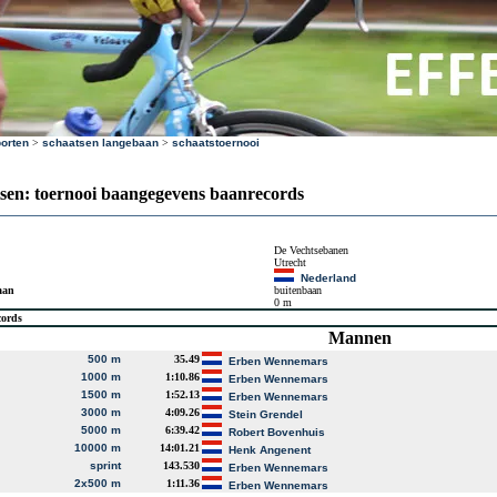
orten
>
schaatsen langebaan
>
schaatstoernooi
sen: toernooi baangegevens baanrecords
De Vechtsebanen
Utrecht
Nederland
aan
buitenbaan
0 m
cords
Mannen
500 m
35.49
Erben Wennemars
1000 m
1:10.86
Erben Wennemars
1500 m
1:52.13
Erben Wennemars
3000 m
4:09.26
Stein Grendel
5000 m
6:39.42
Robert Bovenhuis
10000 m
14:01.21
Henk Angenent
sprint
143.530
Erben Wennemars
2x500 m
1:11.36
Erben Wennemars