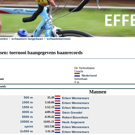
orten
>
schaatsen langebaan
>
schaatstoernooi
sen: toernooi baangegevens baanrecords
De Vechtsebanen
Utrecht
Nederland
aan
buitenbaan
0 m
cords
Mannen
500 m
35.49
Erben Wennemars
1000 m
1:10.86
Erben Wennemars
1500 m
1:52.13
Erben Wennemars
3000 m
4:09.26
Stein Grendel
5000 m
6:39.42
Robert Bovenhuis
10000 m
14:01.21
Henk Angenent
sprint
143.530
Erben Wennemars
2x500 m
1:11.36
Erben Wennemars