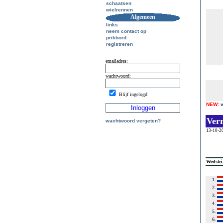
schaatsen
wielrennen
Algemeen
links
neem contact op
prikbord
registreren
emailadres:
wachtwoord:
Blijf ingelogd
NEW:
Ver
wachtwoord vergeten?
13-10-2
Wedstri
1.
2.
3.
4.
5.
6.