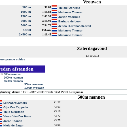
Vrouwen
500 m
38.84
Thijsje Oenema
1000 m
1:18.83
Marianne Timmer
1500 m
2:03.54
Jorien Voorhuis
3000 m
4:16.91
Barbara de Loor
5000 m
7:34.72
Jenita Hulzebosch-Smit
sprint
158.745
Marianne Timmer
2x500 m
1:19.45
Marianne Timmer
Zaterdagavond
13-10-2012
voorgaande edities
reden afstanden
012
500m mannen
1000m mannen
1500m mannen
500m vrouwen
1000m vrouwen
jduitslag
datum
: 13-10-2012
wereldrecord: 33.61 Pavel Kulizjnikov
500m mannen
41.57
Lennaart Lamers
43.03
Gijs Van Cappelle
43.16
Thijs Gerritsen
43.72
Victor Van Der Have
43.75
Jaron Toonen
43.96
Niels de Jager