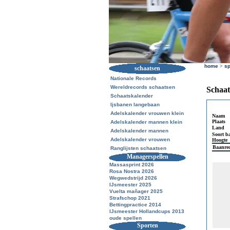
home
>
sp
schaatsen
Nationale Records
Wereldrecords schaatsen
Schaat
Schaatskalender
Ijsbanen langebaan
Adelskalender vrouwen klein
Naam
Plaats
Adelskalender mannen klein
Land
Adelskalender mannen
Soort b
Adelskalender vrouwen
Hoogte
Baanre
Ranglijsten schaatsen
Managerspellen
Massasprint 2026
Rosa Nostra 2026
Wegwedstrijd 2026
IJsmeester 2025
Vuelta mañager 2025
Strafschop 2021
Bettingpractice 2014
IJsmeester Hollandcups 2013
oude spellen
Sporten