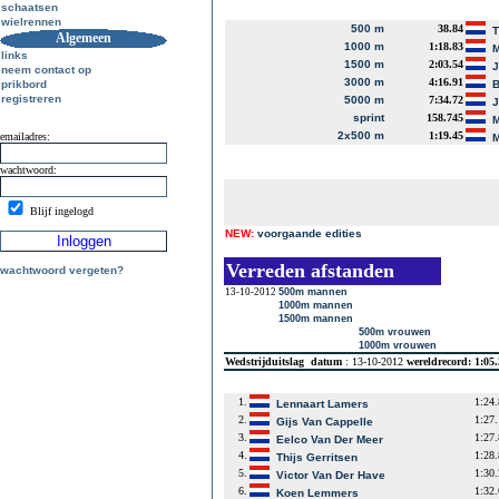
schaatsen
wielrennen
500 m
38.84
T
Algemeen
1000 m
1:18.83
M
links
1500 m
2:03.54
J
neem contact op
3000 m
4:16.91
prikbord
B
registreren
5000 m
7:34.72
J
sprint
158.745
M
2x500 m
1:19.45
emailadres:
M
wachtwoord:
Blijf ingelogd
NEW:
voorgaande edities
Verreden afstanden
wachtwoord vergeten?
13-10-2012
500m mannen
1000m mannen
1500m mannen
500m vrouwen
1000m vrouwen
Wedstrijduitslag
datum
: 13-10-2012
wereldrecord: 1:05
1.
1:24
Lennaart Lamers
2.
1:27
Gijs Van Cappelle
3.
1:27
Eelco Van Der Meer
4.
1:28
Thijs Gerritsen
5.
1:30
Victor Van Der Have
6.
1:32
Koen Lemmers