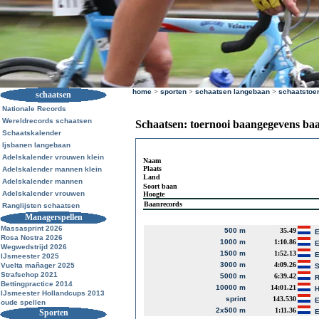
home
>
sporten
>
schaatsen langebaan
>
schaatstoe
schaatsen
Nationale Records
Wereldrecords schaatsen
Schaatsen: toernooi baangegevens ba
Schaatskalender
Ijsbanen langebaan
Adelskalender vrouwen klein
Naam
Plaats
Adelskalender mannen klein
Land
Adelskalender mannen
Soort baan
Adelskalender vrouwen
Hoogte
Baanrecords
Ranglijsten schaatsen
Managerspellen
Massasprint 2026
500 m
35.49
E
Rosa Nostra 2026
1000 m
1:10.86
E
Wegwedstrijd 2026
1500 m
1:52.13
E
IJsmeester 2025
3000 m
4:09.26
Vuelta mañager 2025
S
Strafschop 2021
5000 m
6:39.42
R
Bettingpractice 2014
10000 m
14:01.21
H
IJsmeester Hollandcups 2013
sprint
143.530
E
oude spellen
2x500 m
1:11.36
Sporten
E