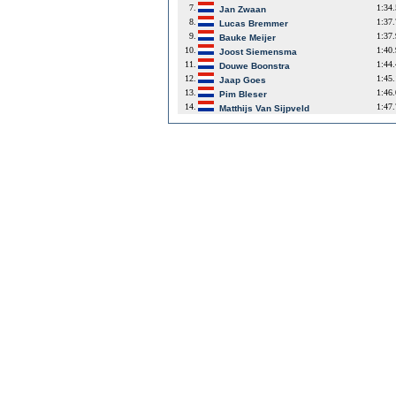
7.
1:34
Jan Zwaan
8.
1:37
Lucas Bremmer
9.
1:37
Bauke Meijer
10.
1:40
Joost Siemensma
11.
1:44
Douwe Boonstra
12.
1:45
Jaap Goes
13.
1:46
Pim Bleser
14.
1:47
Matthijs Van Sijpveld