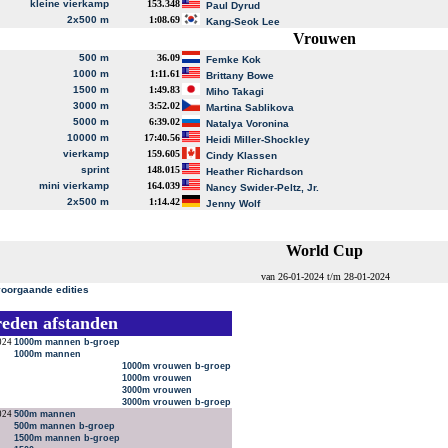
kleine vierkamp
153.348
Paul Dyrud
2x500 m
1:08.69
Kang-Seok Lee
Vrouwen
500 m
36.09
Femke Kok
1000 m
1:11.61
Brittany Bowe
1500 m
1:49.83
Miho Takagi
3000 m
3:52.02
Martina Sablikova
5000 m
6:39.02
Natalya Voronina
10000 m
17:40.56
Heidi Miller-Shockley
vierkamp
159.605
Cindy Klassen
sprint
148.015
Heather Richardson
mini vierkamp
164.039
Nancy Swider-Peltz, Jr.
2x500 m
1:14.42
Jenny Wolf
World Cup
van 26-01-2024 t/m 28-01-2024
voorgaande edities
reden afstanden
024
1000m mannen b-groep
1000m mannen
1000m vrouwen b-groep
1000m vrouwen
3000m vrouwen
3000m vrouwen b-groep
024
500m mannen
500m mannen b-groep
1500m mannen b-groep