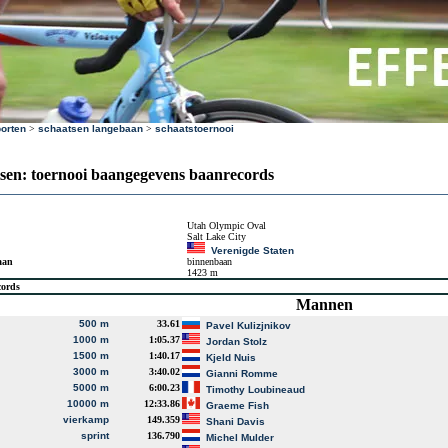
orten
>
schaatsen langebaan
>
schaatstoernooi
sen: toernooi baangegevens baanrecords
Utah Olympic Oval
Salt Lake City
Verenigde Staten
aan
binnenbaan
1423 m
cords
Mannen
500 m
33.61
Pavel Kulizjnikov
1000 m
1:05.37
Jordan Stolz
1500 m
1:40.17
Kjeld Nuis
3000 m
3:40.02
Gianni Romme
5000 m
6:00.23
Timothy Loubineaud
10000 m
12:33.86
Graeme Fish
vierkamp
149.359
Shani Davis
sprint
136.790
Michel Mulder