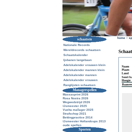
home
>
sp
schaatsen
Nationale Records
Wereldrecords schaatsen
Schaat
Schaatskalender
Ijsbanen langebaan
Adelskalender vrouwen klein
Naam
Plaats
Adelskalender mannen klein
Land
Adelskalender mannen
Soort b
Adelskalender vrouwen
Hoogte
Baanre
Ranglijsten schaatsen
Managerspellen
Massasprint 2026
Rosa Nostra 2026
Wegwedstrijd 2026
IJsmeester 2025
Vuelta mañager 2025
Strafschop 2021
Bettingpractice 2014
IJsmeester Hollandcups 2013
oude spellen
Sporten