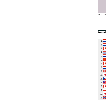
28-01-2
Wedstri
1.
2.
3.
4.
5.
6.
7.
8.
9.
10.
11.
12.
13.
14.
15.
16.