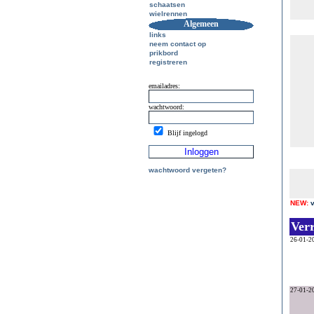
schaatsen
wielrennen
Algemeen
links
neem contact op
prikbord
registreren
emailadres:
wachtwoord:
Blijf ingelogd
wachtwoord vergeten?
NEW:
Ver
26-01-2
27-01-2