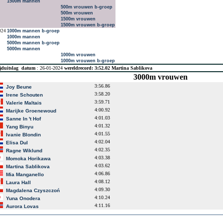
1500m mannen
500m vrouwen b-groep
500m vrouwen
1500m vrouwen
1500m vrouwen b-groep
024
1000m mannen b-groep
1000m mannen
5000m mannen b-groep
5000m mannen
1000m vrouwen
1000m vrouwen b-groep
jduitslag
datum
: 26-01-2024
wereldrecord: 3:52.02 Martina Sablikova
3000m vrouwen
3:56.86
Joy Beune
3:58.20
Irene Schouten
3:59.71
Valerie Maltais
4:00.92
Marijke Groenewoud
4:01.03
Sanne In 't Hof
4:01.32
Yang Binyu
4:01.55
Ivanie Blondin
4:02.04
Elisa Dul
4:02.35
Ragne Wiklund
4:03.38
Momoka Horikawa
4:03.62
Martina Sablikova
4:06.86
Mia Manganello
4:08.12
Laura Hall
4:09.30
Magdalena Czyszczoń
4:10.24
Yuna Onodera
4:11.16
Aurora Lovas