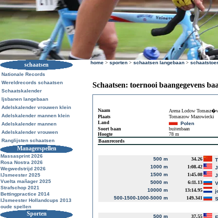
home
>
sporten
>
schaatsen langebaan
>
schaatstoe
schaatsen
Nationale Records
Wereldrecords schaatsen
Schaatsen: toernooi baangegevens ba
Schaatskalender
Ijsbanen langebaan
Adelskalender vrouwen klein
Naam
Arena Lodow Tomasz�w
Adelskalender mannen klein
Plaats
Tomaszow Mazowiecki
Land
Polen
Adelskalender mannen
Soort baan
buitenbaan
Adelskalender vrouwen
Hoogte
78 m
Ranglijsten schaatsen
Baanrecords
Managerspellen
Massasprint 2026
500 m
34.26
T
Rosa Nostra 2026
1000 m
1:08.42
J
Wegwedstrijd 2026
1500 m
1:45.08
IJsmeester 2025
J
Vuelta mañager 2025
5000 m
6:11.13
V
Strafschop 2021
10000 m
13:14.95
j
Bettingpractice 2014
500-1500-1000-5000 m
149.341
S
IJsmeester Hollandcups 2013
oude spellen
Sporten
500 m
37.55
E