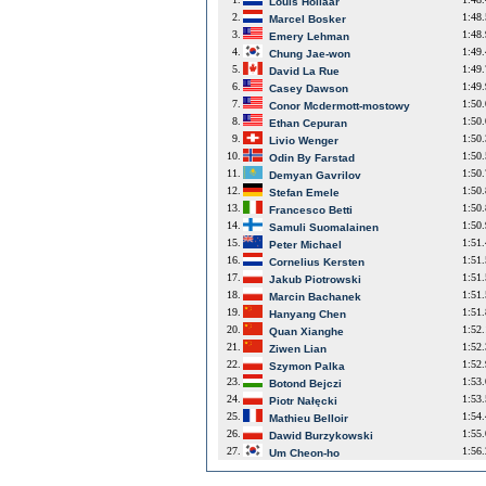
Louis Hollaar
2.
1:48
Marcel Bosker
3.
1:48
Emery Lehman
4.
1:49
Chung Jae-won
5.
1:49
David La Rue
6.
1:49
Casey Dawson
7.
1:50
Conor Mcdermott-mostowy
8.
1:50
Ethan Cepuran
9.
1:50
Livio Wenger
10.
1:50
Odin By Farstad
11.
1:50
Demyan Gavrilov
12.
1:50
Stefan Emele
13.
1:50
Francesco Betti
14.
1:50
Samuli Suomalainen
15.
1:51
Peter Michael
16.
1:51
Cornelius Kersten
17.
1:51
Jakub Piotrowski
18.
1:51
Marcin Bachanek
19.
1:51
Hanyang Chen
20.
1:52
Quan Xianghe
21.
1:52
Ziwen Lian
22.
1:52
Szymon Palka
23.
1:53
Botond Bejczi
24.
1:53
Piotr Nałęcki
25.
1:54
Mathieu Belloir
26.
1:55
Dawid Burzykowski
27.
1:56
Um Cheon-ho