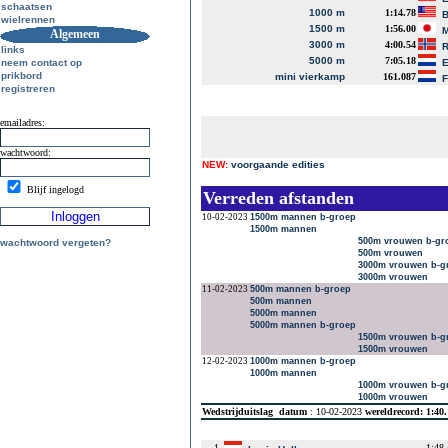
schaatsen
1000 m
1:14.78
B
wielrennen
1500 m
1:56.00
M
Algemeen
3000 m
4:00.54
R
links
5000 m
7:05.18
neem contact op
E
prikbord
mini vierkamp
161.087
registreren
emailadres:
wachtwoord:
NEW:
voorgaande edities
Blijf ingelogd
Verreden afstanden
10-02-2023
1500m mannen b-groep
1500m mannen
500m vrouwen b-gr
wachtwoord vergeten?
500m vrouwen
3000m vrouwen b-g
3000m vrouwen
11-02-2023
500m mannen b-groep
500m mannen
5000m mannen
5000m mannen b-groep
1500m vrouwen b-g
1500m vrouwen
12-02-2023
1000m mannen b-groep
1000m mannen
1000m vrouwen b-g
1000m vrouwen
Wedstrijduitslag
datum
: 10-02-2023
wereldrecord: 1:40
1.
1:48