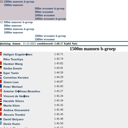
021
1500m mannen b-groep
1500m mannen
500m vrouwen b-groep
500m vrouwen
1000m vrouwen
1000m vrouwen b-groep
021
500m mannen b-groep
500m mannen
1000m mannen b-groep
1000m mannen
1500m vrouwen b-groep
1500m vrouwen
jduitslag
datum
: 11-12-2021
wereldrecord: 1:40.17 Kjeld Nuis
1500m mannen b-groep
1:43.71
Hallgeir Engebr�ten
1:43.74
Riku Tsuchiya
1:43.82
Haotian Wang
1:43.91
Stefan Emele
1:44.20
Egor Yunin
1:44.29
Cornelius Kersten
1:44.87
Ziwen Lian
1:45.03
Peter Michael
1:45.27
Antoine G�linas-Beaulieu
1:45.34
Vincent de Ha�tre
1:45.34
Haralds Silovs
1:45.35
Moritz Klein
1:45.40
Andrea Giovannini
1:45.43
Alessio Trentini
1:45.49
Daniil Belyaev
1:45.50
Denis Kuzin
1:45.57