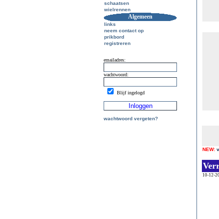
schaatsen
wielrennen
Algemeen
links
neem contact op
prikbord
registreren
emailadres:
wachtwoord:
Blijf ingelogd
wachtwoord vergeten?
NEW:
Ver
10-12-2