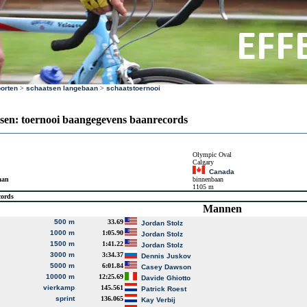
orten
>
schaatsen langebaan
>
schaatstoernooi
sen: toernooi baangegevens baanrecords
Olympic Oval
Calgary
Canada
aan
binnenbaan
1105 m
cords
Mannen
500 m
33.69
Jordan Stolz
1000 m
1:05.90
Jordan Stolz
1500 m
1:41.22
Jordan Stolz
3000 m
3:34.37
Dennis Juskov
5000 m
6:01.84
Casey Dawson
10000 m
12:25.69
Davide Ghiotto
vierkamp
145.561
Patrick Roest
sprint
136.065
Kay Verbij