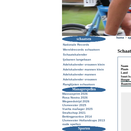
home
>
sp
schaatsen
Nationale Records
Wereldrecords schaatsen
Schaat
Schaatskalender
Ijsbanen langebaan
Adelskalender vrouwen klein
Naam
Plaats
Adelskalender mannen klein
Land
Adelskalender mannen
Soort b
Adelskalender vrouwen
Hoogte
Baanre
Ranglijsten schaatsen
Managerspellen
Massasprint 2026
Rosa Nostra 2026
Wegwedstrijd 2026
IJsmeester 2025
Vuelta mañager 2025
Strafschop 2021
Bettingpractice 2014
IJsmeester Hollandcups 2013
oude spellen
Sporten