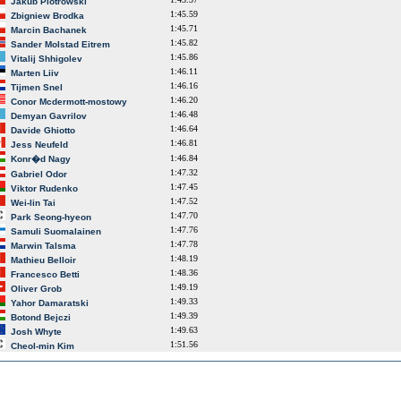
Jakub Piotrowski
1:45.59
Zbigniew Brodka
1:45.71
Marcin Bachanek
1:45.82
Sander Molstad Eitrem
1:45.86
Vitalij Shhigolev
1:46.11
Marten Liiv
1:46.16
Tijmen Snel
1:46.20
Conor Mcdermott-mostowy
1:46.48
Demyan Gavrilov
1:46.64
Davide Ghiotto
1:46.81
Jess Neufeld
1:46.84
Konr�d Nagy
1:47.32
Gabriel Odor
1:47.45
Viktor Rudenko
1:47.52
Wei-lin Tai
1:47.70
Park Seong-hyeon
1:47.76
Samuli Suomalainen
1:47.78
Marwin Talsma
1:48.19
Mathieu Belloir
1:48.36
Francesco Betti
1:49.19
Oliver Grob
1:49.33
Yahor Damaratski
1:49.39
Botond Bejczi
1:49.63
Josh Whyte
1:51.56
Cheol-min Kim