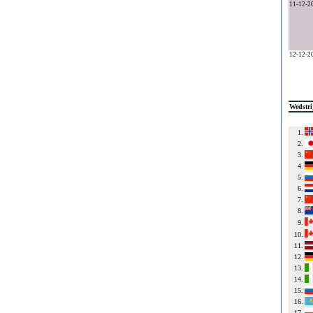
11-12-2
12-12-2
Wedstri
1.
2.
3.
4.
5.
6.
7.
8.
9.
10.
11.
12.
13.
14.
15.
16.
17.