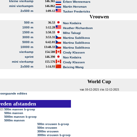
kleine vierkamp
146.365
Erben Wennemars
mini vierkampm
146.862
Martin Hersman
2x500 m
1:09.12
Tucker Fredericks
Vrouwen
500 m
36.53
Nao Kodaira
1000 m
1:12.28
Heather Richardson
1500 m
1:50.33
Miho Takagi
3000 m
3:53.31
Martina Sablikova
5000 m
6:42.01
Martina Sablikova
10000 m
13:48.33
Martina Sablikova
vierkamp
154.580
Cindy Klassen
sprint
146.390
Nao Kodaira
mini vierkamp
155.576
Cindy Klassen
2x500 m
1:14.93
Beixing Wang
World Cup
van 10-12-2021 t/m 12-12-2021
voorgaande edities
reden afstanden
021
500m mannen b-groep
500m mannen
5000m mannen b-groep
5000m mannen
500m vrouwen b-groep
500m vrouwen
3000m vrouwen
3000m vrouwen b-groep