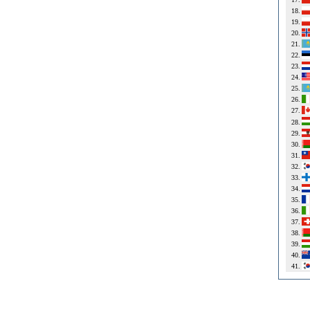
18.
19.
20.
21.
22.
23.
24.
25.
26.
27.
28.
29.
30.
31.
32.
33.
34.
35.
36.
37.
38.
39.
40.
41.