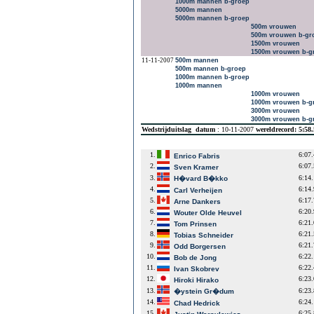
1000m mannen b-groep
5000m mannen
5000m mannen b-groep
500m vrouwen
500m vrouwen b-gr
1500m vrouwen
1500m vrouwen b-g
11-11-2007
500m mannen
500m mannen b-groep
1000m mannen b-groep
1000m mannen
1000m vrouwen
1000m vrouwen b-g
3000m vrouwen
3000m vrouwen b-g
Wedstrijduitslag
datum
: 10-11-2007
wereldrecord: 5:58
1.
6:07
Enrico Fabris
2.
6:07
Sven Kramer
3.
6:14
H�vard B�kko
4.
6:14
Carl Verheijen
5.
6:17
Arne Dankers
6.
6:20
Wouter Olde Heuvel
7.
6:21
Tom Prinsen
8.
6:21
Tobias Schneider
9.
6:21
Odd Borgersen
10.
6:22
Bob de Jong
11.
6:22
Ivan Skobrev
12.
6:23
Hiroki Hirako
13.
6:23
�ystein Gr�dum
14.
6:24
Chad Hedrick
15.
6:25