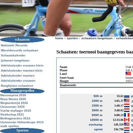
home
>
sporten
>
schaatsen langebaan
>
schaatstoe
schaatsen
Nationale Records
Wereldrecords schaatsen
Schaatsen: toernooi baangegevens ba
Schaatskalender
Ijsbanen langebaan
Adelskalender vrouwen klein
Naam
Utah 
Plaats
Salt 
Adelskalender mannen klein
Land
Adelskalender mannen
Soort baan
binne
Adelskalender vrouwen
Hoogte
1423
Baanrecords
Ranglijsten schaatsen
Managerspellen
Massasprint 2026
500 m
33.61
P
Rosa Nostra 2026
1000 m
1:05.37
J
Wegwedstrijd 2026
1500 m
1:40.17
K
IJsmeester 2025
3000 m
3:40.02
Vuelta mañager 2025
G
Strafschop 2021
5000 m
6:00.23
T
Bettingpractice 2014
10000 m
12:33.86
G
IJsmeester Hollandcups 2013
vierkamp
149.359
S
oude spellen
sprint
136.790
Sporten
M