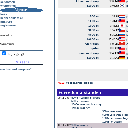
kleine vierkamp
153.348
P
schaatsen
wielrennen
2x500 m
1:08.69
K
Algemeen
links
500 m
36.09
neem contact op
1000 m
1:11.61
prikbord
B
registreren
1500 m
1:49.83
M
3000 m
3:52.02
M
5000 m
6:39.02
emailadres:
N
10000 m
17:40.56
H
wachtwoord:
vierkamp
159.605
C
sprint
148.015
H
mini vierkamp
164.039
N
Blijf ingelogd
2x500 m
1:14.42
J
wachtwoord vergeten?
NEW:
voorgaande edities
Verreden afstanden
09-11-2007
500m mannen b-groep
500m mannen
1500m mannen b-groep
1500m mannen
500m vrouwen
500m vrouwen b-gr
1000m vrouwen b-g
1000m vrouwen
10-11-2007
1000m mannen