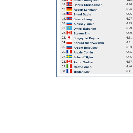
Justin Warsylewicz
16.
6:26
Henrik Christiansen
17.
6:26
Robert Lehmann
18.
6:26
Shani Davis
19.
6:27
Sverre Haugli
20.
6:29
Aleksey Yunin
21.
6:29
Dmitri Babenko
22.
6:30
Steven Elm
23.
6:31
Shigeyuki Dejima
24.
6:31
Konrad Niedzwiedzki
25.
6:33
Artjom Belousov
26.
6:35
Alexis Contin
27.
6:36
Johan R�jler
28.
6:37
Aaron Sadlier
29.
6:40
Matteo Anesi
30.
6:41
Tristan Loy