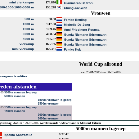
mini vierkampm
174.870
Gianmarco Bazzoni
500-1500-1000-5000 m
150.278
Chung Jae-won
Vrouwen
500 m
38.38
Femke Beuling
1000 m
1:17.68
Michelle De Jong
1500 m
1:59.46
Anni Friesinger-Postma
3000 m
4:08.54
Gunda Niemann-Stirnemann
5000 m
7:05.67
Gunda Niemann-Stirnemann
vierkamp
166.136
Gunda Niemann-Stirnemann
mini vierkamp
163.331
Femke Kok
World Cup allround
van 29-01-2005 t/m 30-01-2005
voorgaande edities
reden afstanden
005
5000m mannen b-groep
5000m mannen
1500m vrouwen b-groep
1500m vrouwen
005
1500m mannen b-groep
1500m mannen
3000m vrouwen b-groep
3000m vrouwen
jduitslag
datum
: 29-01-2005
wereldrecord: 5:58.52 Sander Molstad Eitrem
5000m mannen b-groep
6:37.42
Ippolito Sanfratello