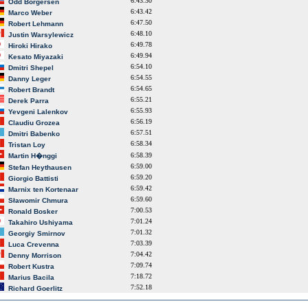
6:43.30
Odd Borgersen
6:43.42
Marco Weber
6:47.50
Robert Lehmann
6:48.10
Justin Warsylewicz
6:49.78
Hiroki Hirako
6:49.94
Kesato Miyazaki
6:54.10
Dmitri Shepel
6:54.55
Danny Leger
6:54.65
Robert Brandt
6:55.21
Derek Parra
6:55.93
Yevgeni Lalenkov
6:56.19
Claudiu Grozea
6:57.51
Dmitri Babenko
6:58.34
Tristan Loy
6:58.39
Martin H�nggi
6:59.00
Stefan Heythausen
6:59.20
Giorgio Battisti
6:59.42
Marnix ten Kortenaar
6:59.60
Sławomir Chmura
7:00.53
Ronald Bosker
7:01.24
Takahiro Ushiyama
7:01.32
Georgiy Smirnov
7:03.39
Luca Crevenna
7:04.42
Denny Morrison
7:09.74
Robert Kustra
7:18.72
Marius Bacila
7:52.18
Richard Goerlitz