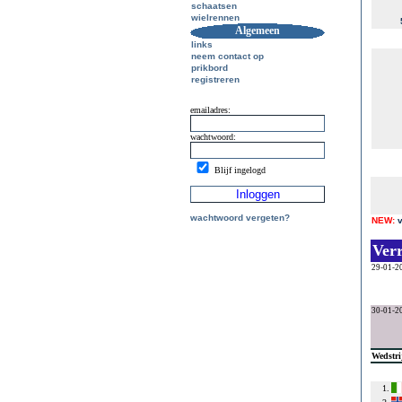
schaatsen
wielrennen
Algemeen
links
neem contact op
prikbord
registreren
emailadres:
wachtwoord:
Blijf ingelogd
wachtwoord vergeten?
NEW:
Ver
29-01-2
30-01-2
Wedstri
1.