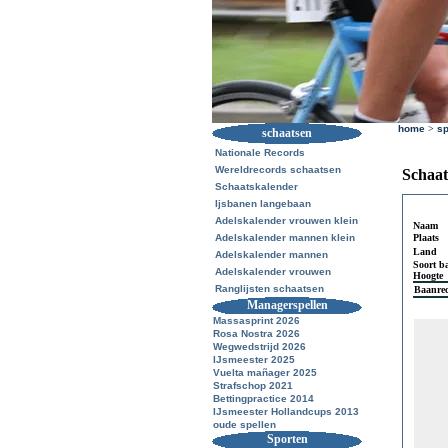
home
>
sp
schaatsen
Nationale Records
Wereldrecords schaatsen
Schaat
Schaatskalender
Ijsbanen langebaan
Adelskalender vrouwen klein
Naam
Adelskalender mannen klein
Plaats
Land
Adelskalender mannen
Soort b
Adelskalender vrouwen
Hoogte
Ranglijsten schaatsen
Baanre
Managerspellen
Massasprint 2026
Rosa Nostra 2026
Wegwedstrijd 2026
IJsmeester 2025
Vuelta mañager 2025
Strafschop 2021
Bettingpractice 2014
IJsmeester Hollandcups 2013
oude spellen
Sporten