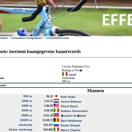
orten
>
schaatsen langebaan
>
schaatstoernooi
sen: toernooi baangegevens baanrecords
Circolo Pattinatori Pin
Baselga di Pin�
Italië
aan
buitenbaan
998 m
cords
Mannen
500 m
36.22
Koki Kubo
1000 m
1:11.25
Janno Botman
1500 m
1:46.85
Shani Davis
3000 m
3:56.38
Andrea Giovannini
5000 m
6:31.39
�ystein Gr�dum
10000 m
13:38.72
Bart Veldkamp
vierkamp
156.167
Dmitri Shepel
kleine vierkamp
163.863
Marco Cignini