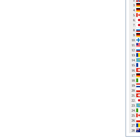
2.
3.
4.
5.
6.
7.
8.
9.
10.
11.
12.
13.
14.
15.
16.
17.
18.
19.
20.
21.
22.
23.
24.
25.
26.
27.
28.