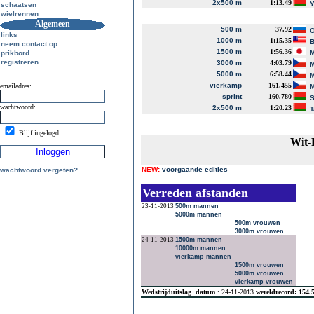
2x500 m
1:13.49
Y
schaatsen
wielrennen
Algemeen
500 m
37.92
O
links
1000 m
1:15.35
B
neem contact op
1500 m
1:56.36
prikbord
M
registreren
3000 m
4:03.79
M
5000 m
6:58.44
M
vierkamp
161.455
emailadres:
M
sprint
160.780
S
wachtwoord:
2x500 m
1:20.23
T
Blijf ingelogd
Wit-
NEW:
voorgaande edities
wachtwoord vergeten?
Verreden afstanden
23-11-2013
500m mannen
5000m mannen
500m vrouwen
3000m vrouwen
24-11-2013
1500m mannen
10000m mannen
vierkamp mannen
1500m vrouwen
5000m vrouwen
vierkamp vrouwen
Wedstrijduitslag
datum
: 24-11-2013
wereldrecord: 154.