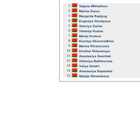
1.
Tatjana Mikhailova
2.
Marina Zueva
3.
Margarita Koptyug
4.
Evgeniya Vorobyova
5.
Valeriya Surina
6.
Viktorija Kuzina
7.
Marija Krotova
8.
Kseniya Skovorodkina
9.
Marina Khramczova
10.
Kristina Shhastnaya
11.
Anastasiya Ganchuk
12.
Viktoriya Bukhovczoa
13.
Yuliya Strakh
14.
Anastasiya Kapustina
15.
Natalja Khramtsova