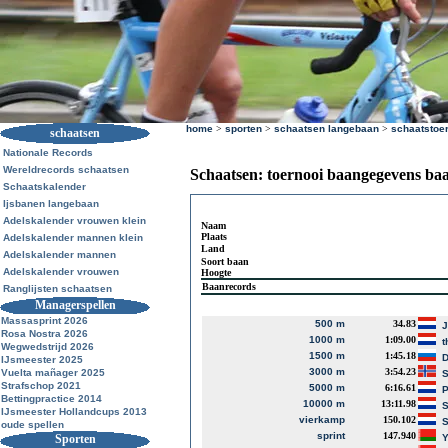
home
>
sporten
>
schaatsen langebaan
>
schaatstoe
schaatsen
Nationale Records
Wereldrecords schaatsen
Schaatsen: toernooi baangegevens ba
Schaatskalender
Ijsbanen langebaan
Adelskalender vrouwen klein
Naam
Plaats
Adelskalender mannen klein
Land
Adelskalender mannen
Soort baan
Adelskalender vrouwen
Hoogte
Baanrecords
Ranglijsten schaatsen
Managerspellen
Massasprint 2026
500 m
34.83
Rosa Nostra 2026
1000 m
1:09.00
t
Wegwedstrijd 2026
1500 m
1:45.18
D
IJsmeester 2025
3000 m
3:54.23
Vuelta mañager 2025
S
Strafschop 2021
5000 m
6:16.61
P
Bettingpractice 2014
10000 m
13:11.98
S
IJsmeester Hollandcups 2013
vierkamp
150.102
S
oude spellen
sprint
147.940
Sporten
Y