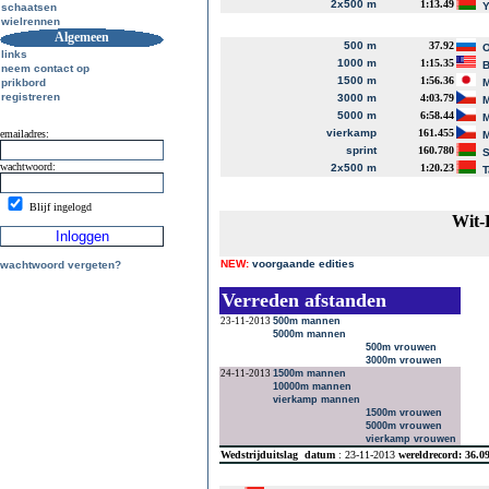
2x500 m
1:13.49
Y
schaatsen
wielrennen
Algemeen
500 m
37.92
O
links
1000 m
1:15.35
B
neem contact op
1500 m
1:56.36
prikbord
M
registreren
3000 m
4:03.79
M
5000 m
6:58.44
M
vierkamp
161.455
emailadres:
M
sprint
160.780
S
wachtwoord:
2x500 m
1:20.23
T
Blijf ingelogd
Wit-
NEW:
voorgaande edities
wachtwoord vergeten?
Verreden afstanden
23-11-2013
500m mannen
5000m mannen
500m vrouwen
3000m vrouwen
24-11-2013
1500m mannen
10000m mannen
vierkamp mannen
1500m vrouwen
5000m vrouwen
vierkamp vrouwen
Wedstrijduitslag
datum
: 23-11-2013
wereldrecord: 36.