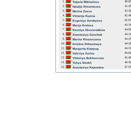
1.
40.8
Tatjana Mikhailova
2.
41.3
Natalja Khramtsova
3.
42.2
Marina Zueva
4.
42.4
Viktorija Kuzina
5.
42.9
Evgeniya Vorobyova
6.
43.3
Marija Krotova
7.
44.0
Kseniya Skovorodkina
8.
44.1
Anastasiya Ganchuk
9.
44.2
Marina Khramczova
10.
44.3
Kristina Shhastnaya
11.
44.3
Margarita Koptyug
12.
44.6
Valeriya Surina
13.
45.4
Viktoriya Bukhovczoa
14.
46.4
Yuliya Strakh
15.
47.5
Anastasiya Kapustina