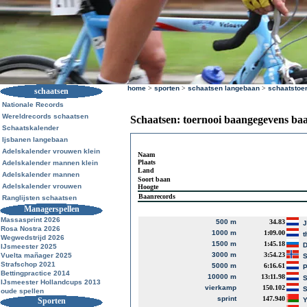
home
>
sporten
>
schaatsen langebaan
>
schaatstoe
schaatsen
Nationale Records
Wereldrecords schaatsen
Schaatsen: toernooi baangegevens ba
Schaatskalender
Ijsbanen langebaan
Adelskalender vrouwen klein
Naam
Plaats
Adelskalender mannen klein
Land
Adelskalender mannen
Soort baan
Adelskalender vrouwen
Hoogte
Baanrecords
Ranglijsten schaatsen
Managerspellen
Massasprint 2026
500 m
34.83
Rosa Nostra 2026
1000 m
1:09.00
t
Wegwedstrijd 2026
1500 m
1:45.18
D
IJsmeester 2025
3000 m
3:54.23
Vuelta mañager 2025
S
Strafschop 2021
5000 m
6:16.61
P
Bettingpractice 2014
10000 m
13:11.98
S
IJsmeester Hollandcups 2013
vierkamp
150.102
S
oude spellen
sprint
147.940
Sporten
Y