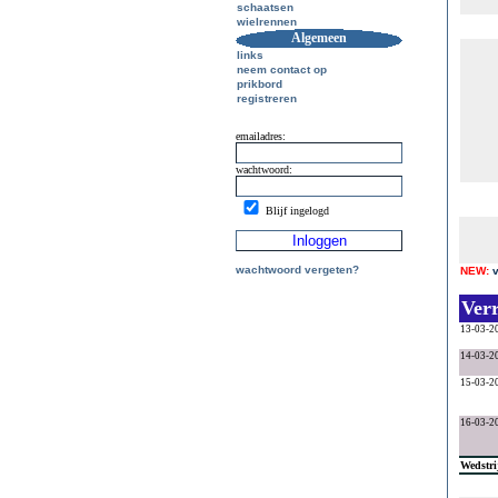
schaatsen
wielrennen
Algemeen
links
neem contact op
prikbord
registreren
emailadres:
wachtwoord:
Blijf ingelogd
wachtwoord vergeten?
NEW:
Ver
13-03-2
14-03-2
15-03-2
16-03-2
Wedstri