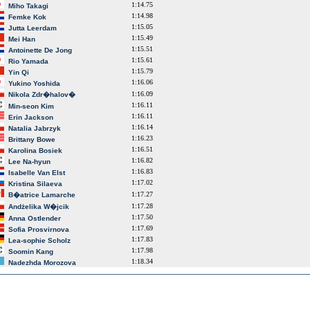
1:14.75
Miho Takagi
1:14.98
Femke Kok
1:15.05
Jutta Leerdam
1:15.49
Mei Han
1:15.51
Antoinette De Jong
1:15.61
Rio Yamada
1:15.79
Yin Qi
1:16.06
Yukino Yoshida
1:16.09
Nikola Zdr�halov�
1:16.11
Min-seon Kim
1:16.11
Erin Jackson
1:16.14
Natalia Jabrzyk
1:16.23
Brittany Bowe
1:16.51
Karolina Bosiek
1:16.82
Lee Na-hyun
1:16.83
Isabelle Van Elst
1:17.02
Kristina Silaeva
1:17.27
B�atrice Lamarche
1:17.28
Andżelika W�jcik
1:17.50
Anna Ostlender
1:17.69
Sofia Prosvirnova
1:17.83
Lea-sophie Scholz
1:17.98
Soomin Kang
1:18.34
Nadezhda Morozova