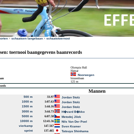
orten
>
schaatsen langebaan
>
schaatstoernooi
sen: toernooi baangegevens baanrecords
Olympia Hall
Hamar
Noorwegen
aan
binnenbaan
125 m
cords
Mannen
500 m
33.97
Jordan Stolz
1000 m
1:07.63
Jordan Stolz
1500 m
1:44.16
Jordan Stolz
3000 m
3:44.73
H�vard B�kko
5000 m
6:07.58
Metodej Jilek
10000 m
12:41.56
Nils Van Der Poel
vierkamp
147.567
Sven Kramer
sprint
137.465
Tatsuya Shinhama