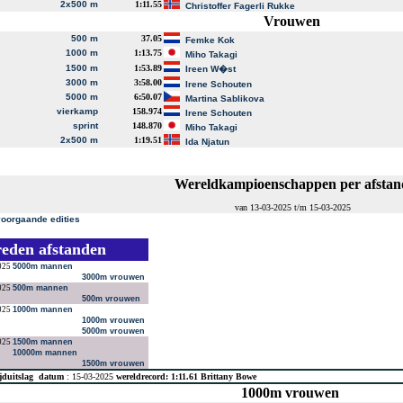
2x500 m
1:11.55
Christoffer Fagerli Rukke
Vrouwen
500 m
37.05
Femke Kok
1000 m
1:13.75
Miho Takagi
1500 m
1:53.89
Ireen W�st
3000 m
3:58.00
Irene Schouten
5000 m
6:50.07
Martina Sablikova
vierkamp
158.974
Irene Schouten
sprint
148.870
Miho Takagi
2x500 m
1:19.51
Ida Njatun
Wereldkampioenschappen per afstan
van 13-03-2025 t/m 15-03-2025
voorgaande edities
reden afstanden
025
5000m mannen
3000m vrouwen
025
500m mannen
500m vrouwen
025
1000m mannen
1000m vrouwen
5000m vrouwen
025
1500m mannen
10000m mannen
1500m vrouwen
jduitslag
datum
: 15-03-2025
wereldrecord: 1:11.61 Brittany Bowe
1000m vrouwen