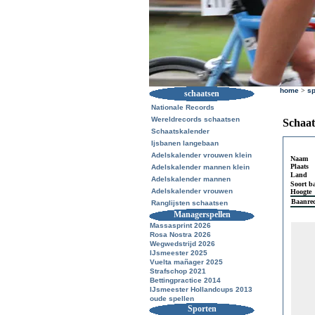
home
>
sp
schaatsen
Nationale Records
Wereldrecords schaatsen
Schaat
Schaatskalender
Ijsbanen langebaan
Adelskalender vrouwen klein
Naam
Plaats
Adelskalender mannen klein
Land
Adelskalender mannen
Soort b
Adelskalender vrouwen
Hoogte
Baanre
Ranglijsten schaatsen
Managerspellen
Massasprint 2026
Rosa Nostra 2026
Wegwedstrijd 2026
IJsmeester 2025
Vuelta mañager 2025
Strafschop 2021
Bettingpractice 2014
IJsmeester Hollandcups 2013
oude spellen
Sporten