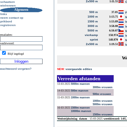
2x500 m
1:11.55
schaatsen
C
wielrennen
Algemeen
500 m
37.05
links
1000 m
1:13.75
M
neem contact op
prikbord
1500 m
1:53.89
I
registreren
3000 m
3:58.00
I
5000 m
6:50.07
M
emailadres:
vierkamp
158.974
I
sprint
148.870
M
wachtwoord:
2x500 m
1:19.51
I
Blijf ingelogd
We
wachtwoord vergeten?
NEW:
voorgaande edities
Verreden afstanden
13-03-2025
5000m mannen
3000m vrouwen
14-03-2025
500m mannen
500m vrouwen
15-03-2025
1000m mannen
1000m vrouwen
5000m vrouwen
16-03-2025
1500m mannen
10000m mannen
1500m vrouwen
Wedstrijduitslag
datum
: 15-03-2025
wereldrecord: 1:05