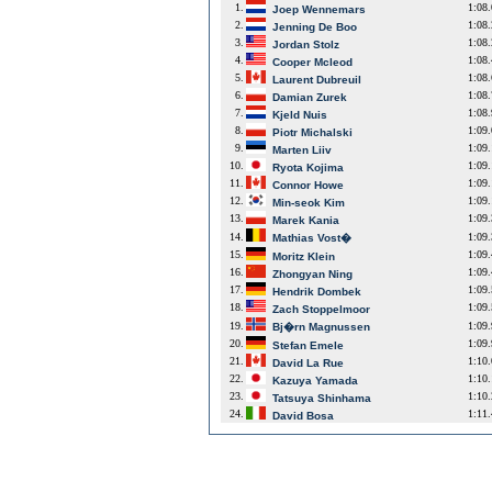
1.
1:08
Joep Wennemars
2.
1:08
Jenning De Boo
3.
1:08
Jordan Stolz
4.
1:08
Cooper Mcleod
5.
1:08
Laurent Dubreuil
6.
1:08
Damian Zurek
7.
1:08
Kjeld Nuis
8.
1:09
Piotr Michalski
9.
1:09
Marten Liiv
10.
1:09
Ryota Kojima
11.
1:09
Connor Howe
12.
1:09
Min-seok Kim
13.
1:09
Marek Kania
14.
1:09
Mathias Vost�
15.
1:09
Moritz Klein
16.
1:09
Zhongyan Ning
17.
1:09
Hendrik Dombek
18.
1:09
Zach Stoppelmoor
19.
1:09
Bj�rn Magnussen
20.
1:09
Stefan Emele
21.
1:10
David La Rue
22.
1:10
Kazuya Yamada
23.
1:10
Tatsuya Shinhama
24.
1:11
David Bosa