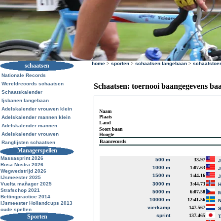
home
>
sporten
>
schaatsen langebaan
>
schaatstoe
schaatsen
Nationale Records
Wereldrecords schaatsen
Schaatsen: toernooi baangegevens ba
Schaatskalender
Ijsbanen langebaan
Adelskalender vrouwen klein
Naam
Plaats
Adelskalender mannen klein
Land
Adelskalender mannen
Soort baan
Adelskalender vrouwen
Hoogte
Baanrecords
Ranglijsten schaatsen
Managerspellen
Massasprint 2026
500 m
33.97
J
Rosa Nostra 2026
1000 m
1:07.63
J
Wegwedstrijd 2026
1500 m
1:44.16
J
IJsmeester 2025
Vuelta mañager 2025
3000 m
3:44.73
Strafschop 2021
5000 m
6:07.58
M
Bettingpractice 2014
10000 m
12:41.56
N
IJsmeester Hollandcups 2013
vierkamp
147.567
S
oude spellen
sprint
137.465
Sporten
T