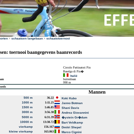
orten
>
schaatsen langebaan
>
schaatstoernooi
sen: toernooi baangegevens baanrecords
Circolo Pattinatori Pin
Baselga di Pin�
Italië
aan
buitenbaan
998 m
cords
Mannen
500 m
36.22
Koki Kubo
1000 m
1:11.25
Janno Botman
1500 m
1:46.85
Shani Davis
3000 m
3:56.38
Andrea Giovannini
5000 m
6:31.39
�ystein Gr�dum
10000 m
13:38.72
Bart Veldkamp
vierkamp
156.167
Dmitri Shepel
kleine vierkamp
163.863
Marco Cignini