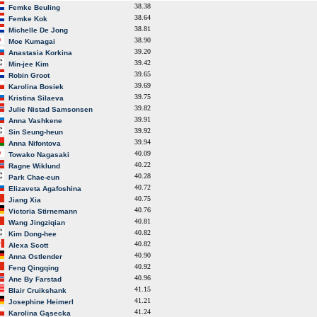
38.38
Femke Beuling
38.64
Femke Kok
38.81
Michelle De Jong
38.90
Moe Kumagai
39.20
Anastasia Korkina
39.42
Min-jee Kim
39.65
Robin Groot
39.69
Karolina Bosiek
39.75
Kristina Silaeva
39.82
Julie Nistad Samsonsen
39.91
Anna Vashkene
39.92
Sin Seung-heun
39.94
Anna Nifontova
40.09
Towako Nagasaki
40.22
Ragne Wiklund
40.28
Park Chae-eun
40.72
Elizaveta Agafoshina
40.75
Jiang Xia
40.76
Victoria Stirnemann
40.81
Wang Jingziqian
40.82
Kim Dong-hee
40.82
Alexa Scott
40.90
Anna Ostlender
40.92
Feng Qingqing
40.96
Ane By Farstad
41.15
Blair Cruikshank
41.21
Josephine Heimerl
41.24
Karolina Gąsecka