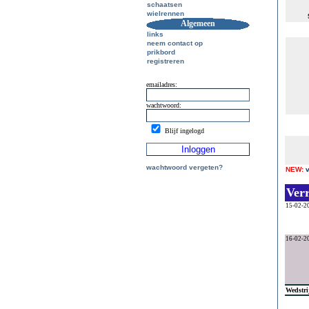
schaatsen
wielrennen
Algemeen
links
neem contact op
prikbord
registreren
emailadres:
wachtwoord:
Blijf ingelogd
wachtwoord vergeten?
NEW:
Ver
15-02-2
16-02-2
Wedstri