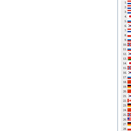
1.
2.
3.
4.
5.
6.
7.
8.
9.
10.
11.
12.
13.
14.
15.
16.
17.
18.
19.
20.
21.
22.
23.
24.
25.
26.
27.
28.