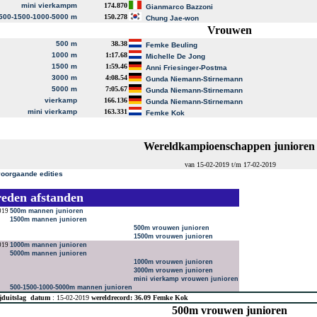
mini vierkampm
174.870
Gianmarco Bazzoni
500-1500-1000-5000 m
150.278
Chung Jae-won
Vrouwen
500 m
38.38
Femke Beuling
1000 m
1:17.68
Michelle De Jong
1500 m
1:59.46
Anni Friesinger-Postma
3000 m
4:08.54
Gunda Niemann-Stirnemann
5000 m
7:05.67
Gunda Niemann-Stirnemann
vierkamp
166.136
Gunda Niemann-Stirnemann
mini vierkamp
163.331
Femke Kok
Wereldkampioenschappen junioren
van 15-02-2019 t/m 17-02-2019
voorgaande edities
reden afstanden
019
500m mannen junioren
1500m mannen junioren
500m vrouwen junioren
1500m vrouwen junioren
019
1000m mannen junioren
5000m mannen junioren
1000m vrouwen junioren
3000m vrouwen junioren
mini vierkamp vrouwen junioren
500-1500-1000-5000m mannen junioren
jduitslag
datum
: 15-02-2019
wereldrecord: 36.09 Femke Kok
500m vrouwen junioren