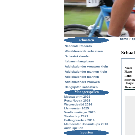
home
>
sp
schaatsen
Nationale Records
Wereldrecords schaatsen
Schaat
Schaatskalender
Ijsbanen langebaan
Adelskalender vrouwen klein
Naam
Adelskalender mannen klein
Plaats
Land
Adelskalender mannen
Soort b
Adelskalender vrouwen
Hoogte
Ranglijsten schaatsen
Baanre
Managerspellen
Massasprint 2026
Rosa Nostra 2026
Wegwedstrijd 2026
IJsmeester 2025
Vuelta mañager 2025
Strafschop 2021
Bettingpractice 2014
IJsmeester Hollandcups 2013
oude spellen
Sporten