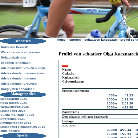
home
>
sporten
>
schaatsen langebaan
>
profiel sch
schaatsen
Nationale Records
Wereldrecords schaatsen
Profiel van schaatser Olga Kaczmare
Schaatskalender
Ijsbanen langebaan
Adelskalender vrouwen klein
Naam:
Adelskalender mannen klein
Geslacht:
Nationaliteit:
Adelskalender mannen
Geboortedatum:
Adelskalender vrouwen
Ranglijsten schaatsen
Persoonlijke records
Managerspellen
500m
41.23
Massasprint 2026
1000m
1:21.99
Rosa Nostra 2026
1500m
2:03.20
Wegwedstrijd 2026
3000m
4:16.88
IJsmeester 2025
Baanrecords
Vuelta maÃ±ager 2025
Deze schaatser heeft geen baanrecords
Strafschop 2021
Uitslagen
Bettingpractice 2014
2022-2023
IJsmeester Hollandcups 2013
3000m
4:26.44
1
oude spellen
1000m
1:22.53
1
Sporten
3000m
4:34.12
1