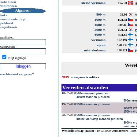
schaatsen
kleine vierkamp
156.311
S
wielrennen
Algemeen
500 m
39.93
links
S
neem contact op
1000 m
1:21.41
K
prikbord
1500 m
2:03.86
K
registreren
3000 m
4:21.51
D
5000 m
8:31.69
M
emailadres:
vierkamp
192.194
J
sprint
178.035
J
wachtwoord:
mini vierkamp
168.221
K
Blijf ingelogd
Werel
wachtwoord vergeten?
NEW:
voorgaande edities
Verreden afstanden
18-02-2000
500m mannen junioren
3000m mannen junioren
500m vro
19-02-2000
1500m mannen junioren
1000m vr
1500m vr
20-02-2000
5000m mannen junioren
kleine vierkamp mannen junioren
3000m vr
mini vie
Wedstrijduitslag
datum
: 19-02-2000
wereldrecord: 1:49