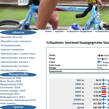
home
>
sporten
>
schaatsen langebaan
>
schaatstoe
schaatsen
Nationale Records
Wereldrecords schaatsen
Schaatsen: toernooi baangegevens ba
Schaatskalender
Ijsbanen langebaan
Adelskalender vrouwen klein
Naam
J��urheilu
Adelskalender mannen klein
Plaats
Sein�joki
Adelskalender mannen
Land
Finl
Soort baan
buitenbaan
Adelskalender vrouwen
Hoogte
44 m
Ranglijsten schaatsen
Baanrecords
Managerspellen
Massasprint 2026
500 m
36.21
P
Rosa Nostra 2026
1000 m
1:13.45
Wegwedstrijd 2026
P
IJsmeester 2025
1500 m
1:53.72
S
Vuelta mañager 2025
3000 m
3:55.85
S
Strafschop 2021
5000 m
6:48.88
S
Bettingpractice 2014
10000 m
14:59.13
IJsmeester Hollandcups 2013
R
oude spellen
vierkamp
167.468
J
Sporten
sprint
146.160
P