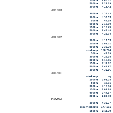
1500m
2:06.31
5000m
7:22.19
3000m
4:15.42
2002-2003
3000m
4:34.42
3000m
4:36.95
500m
44.15
5000m
7:18.00
1500m
2:10.79
5000m
7:47.48
3000m
4:22.04
2001-2002
3000m
4:17.95
1500m
2:09.01
5000m
7:38.75
vierkamp
176:764
500m
42.99
3000m
4:29.38
3000m
4:18.55
1500m
2:11.62
5000m
7:49.67
3000m
4:32.96
2000-2001
vierkamp
nq
1500m
2:03.28
500m
42.01
3000m
4:19.06
1500m
2:08.98
5000m
7:44.97
3000m
4:31.60
1999-2000
3000m
4:32.77
mini vierkamp
177.161
1500m
2:11.79