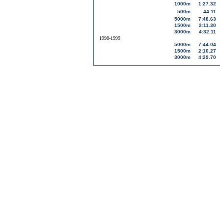
1000m
1:27.32
500m
44.11
5000m
7:48.63
1500m
2:11.30
3000m
4:32.11
1998-1999
5000m
7:44.04
1500m
2:10.27
3000m
4:29.70