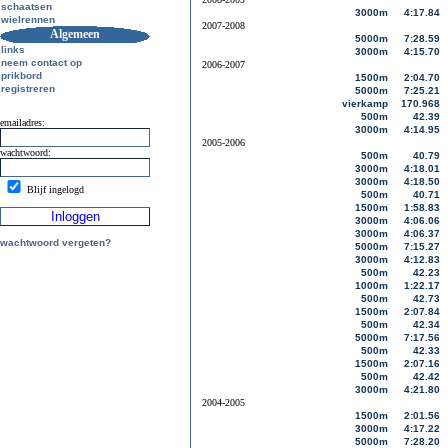
schaatsen
3000m
4:17.84
wielrennen
2007-2008
Algemeen
5000m
7:28.59
links
3000m
4:15.70
neem contact op
2006-2007
prikbord
1500m
2:04.70
registreren
5000m
7:25.21
vierkamp
170.968
500m
42.39
emailadres:
3000m
4:14.95
2005-2006
wachtwoord:
500m
40.79
3000m
4:18.01
3000m
4:18.50
Blijf ingelogd
500m
40.71
1500m
1:58.83
3000m
4:06.06
3000m
4:06.37
wachtwoord vergeten?
5000m
7:15.27
3000m
4:12.83
500m
42.23
1000m
1:22.17
500m
42.73
1500m
2:07.84
500m
42.34
5000m
7:17.56
500m
42.33
1500m
2:07.16
500m
42.42
3000m
4:21.80
2004-2005
1500m
2:01.56
3000m
4:17.22
5000m
7:28.20