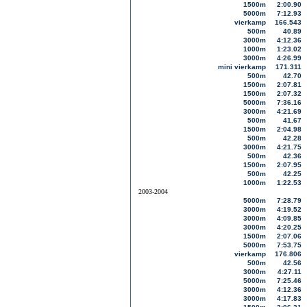
1500m
2:00.90
5000m
7:12.93
vierkamp
166.543
500m
40.89
3000m
4:12.36
1000m
1:23.02
3000m
4:26.99
mini vierkamp
171.311
500m
42.70
1500m
2:07.81
1500m
2:07.32
5000m
7:36.16
3000m
4:21.69
500m
41.67
1500m
2:04.98
500m
42.28
3000m
4:21.75
500m
42.36
1500m
2:07.95
500m
42.25
1000m
1:22.53
2003-2004
5000m
7:28.79
3000m
4:19.52
3000m
4:09.85
3000m
4:20.25
1500m
2:07.06
5000m
7:53.75
vierkamp
176.806
500m
42.56
3000m
4:27.11
5000m
7:25.46
3000m
4:12.36
3000m
4:17.83