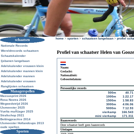
home
>
sporten
>
schaatsen langebaan
>
profiel sch
schaatsen
Nationale Records
Wereldrecords schaatsen
Profiel van schaatser Helen van Gooz
Schaatskalender
Ijsbanen langebaan
Adelskalender vrouwen klein
Naam:
Adelskalender mannen klein
Geslacht:
Nationaliteit:
Adelskalender mannen
Geboortedatum:
Adelskalender vrouwen
Ranglijsten schaatsen
Persoonlijke records
Managerspellen
500m
40.71
Massasprint 2026
1000m
1:22.17
Rosa Nostra 2026
1500m
1:58.83
Wegwedstrijd 2026
3000m
4:06.06
IJsmeester 2025
5000m
7:12.93
Vuelta maÃ±ager 2025
vierkamp
166.543
Strafschop 2021
mini vierkamp
171.311
Bettingpractice 2014
Baanrecords
IJsmeester Hollandcups 2013
Deze schaatser heeft geen baanrecords
oude spellen
Uitslagen
Sporten
2008-2009