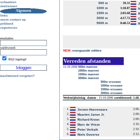
schaatsen
500 m
39.31
J
wielrennen
1000 m
1:18.87
M
Algemeen
1500 m
2:03.68
R
links
3000 m
4:17.72
C
neem contact op
5000 m
8:40.53
prikbord
R
registreren
emailadres:
wachtwoord:
NEW:
voorgaande edities
Blijf ingelogd
Verreden afstanden
15-10-2006
500m mannen
1000m mannen
1500m mannen
wachtwoord vergeten?
3000m mannen
500m vrouwen
1000m vrouwen
1500m vrouwen
3000m vrouwen
Wedstrijduitslag
datum
: 15-10-2006
wereldrecord: 1:40
1.
2:06
Jeroen Hoevenaars
2.
2:09
Maarten Janse Jr.
3.
2:09
Richard Kroon
4.
2:10
Marc de Vrieze
5.
2:10
Peter Verkaik
6.
2:12
Niels Goverse