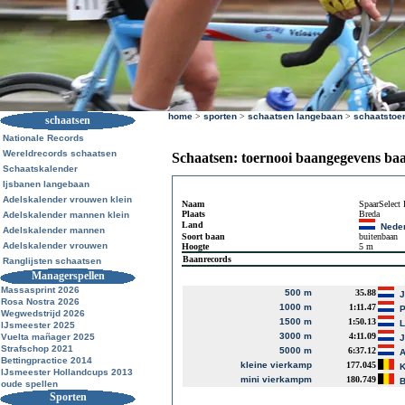
home
>
sporten
>
schaatsen langebaan
>
schaatstoe
schaatsen
Nationale Records
Wereldrecords schaatsen
Schaatsen: toernooi baangegevens ba
Schaatskalender
Ijsbanen langebaan
Adelskalender vrouwen klein
Naam
SpaarSelect 
Plaats
Breda
Adelskalender mannen klein
Land
Nede
Adelskalender mannen
Soort baan
buitenbaan
Adelskalender vrouwen
Hoogte
5 m
Baanrecords
Ranglijsten schaatsen
Managerspellen
Massasprint 2026
500 m
35.88
J
Rosa Nostra 2026
1000 m
1:11.47
P
Wegwedstrijd 2026
1500 m
1:50.13
L
IJsmeester 2025
3000 m
4:11.09
Vuelta mañager 2025
J
Strafschop 2021
5000 m
6:37.12
A
Bettingpractice 2014
kleine vierkamp
177.045
K
IJsmeester Hollandcups 2013
mini vierkampm
180.749
B
oude spellen
Sporten