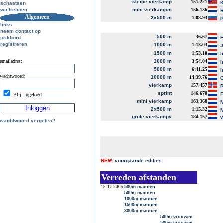
kleine vierkamp
151.221
K
schaatsen
wielrennen
mini vierkampm
156.136
R
Algemeen
2x500 m
1:08.93
P
links
neem contact op
500 m
36.67
prikbord
registreren
1000 m
1:13.03
J
1500 m
1:53.10
I
emailadres:
3000 m
3:54.04
I
5000 m
6:41.25
I
wachtwoord:
10000 m
14:39.76
C
vierkamp
157.457
R
sprint
146.670
Blijf ingelogd
mini vierkamp
163.368
M
2x500 m
1:15.32
M
grote vierkampv
184.157
W
wachtwoord vergeten?
NEW:
voorgaande edities
Verreden afstanden
15-10-2005
500m mannen
500m mannen
1000m mannen
1500m mannen
3000m mannen
500m vrouwen
500m vrouwen