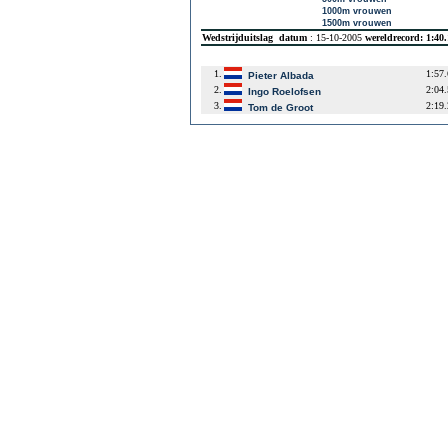
1000m vrouwen
1500m vrouwen
Wedstrijduitslag
datum
: 15-10-2005
wereldrecord: 1:40
1.
1:57
Pieter Albada
2.
2:04
Ingo Roelofsen
3.
2:19
Tom de Groot