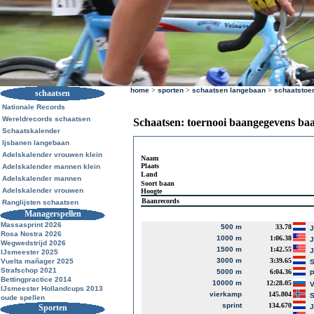
home
>
sporten
>
schaatsen langebaan
>
schaatstoe
schaatsen
Nationale Records
Wereldrecords schaatsen
Schaatsen: toernooi baangegevens ba
Schaatskalender
Ijsbanen langebaan
Adelskalender vrouwen klein
Naam
Plaats
Adelskalender mannen klein
Land
Adelskalender mannen
Soort baan
Adelskalender vrouwen
Hoogte
Baanrecords
Ranglijsten schaatsen
Managerspellen
Massasprint 2026
500 m
33.78
J
Rosa Nostra 2026
1000 m
1:06.38
J
Wegwedstrijd 2026
1500 m
1:42.55
J
IJsmeester 2025
3000 m
3:39.65
Vuelta mañager 2025
S
Strafschop 2021
5000 m
6:04.36
P
Bettingpractice 2014
10000 m
12:28.05
V
IJsmeester Hollandcups 2013
vierkamp
145.804
S
oude spellen
sprint
134.670
Sporten
J