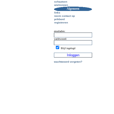
schaatsen
wielrennen
Algemeen
links
neem contact op
prikbord
registreren
emailadres:
wachtwoord:
Blijf ingelogd
wachtwoord vergeten?