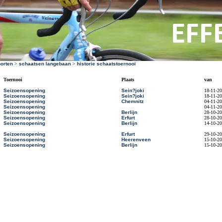
orten
>
schaatsen langebaan
>
historie schaatstoernooi
Toernooi
Plaats
van
Seizoensopening
Sein?joki
18-11-2
Seizoensopening
Sein?joki
18-11-2
Seizoensopening
Chemnitz
04-11-2
Seizoensopening
04-11-2
Seizoensopening
Berlijn
28-10-2
Seizoensopening
Erfurt
28-10-2
Seizoensopening
Berlijn
14-10-2
Seizoensopening
Erfurt
29-10-2
Seizoensopening
Heerenveen
15-10-2
Seizoensopening
Berlijn
15-10-2