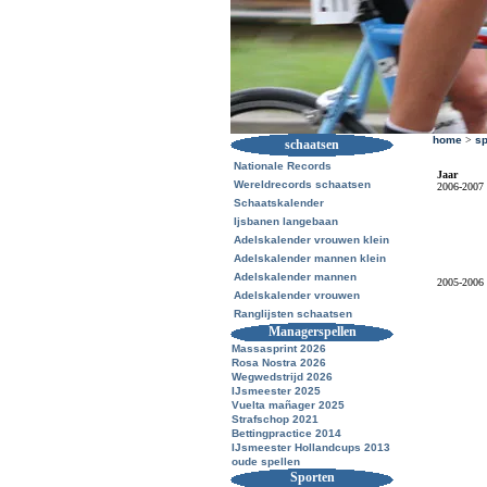
home
>
sp
schaatsen
Nationale Records
Jaar
Wereldrecords schaatsen
2006-2007
Schaatskalender
Ijsbanen langebaan
Adelskalender vrouwen klein
Adelskalender mannen klein
Adelskalender mannen
2005-2006
Adelskalender vrouwen
Ranglijsten schaatsen
Managerspellen
Massasprint 2026
Rosa Nostra 2026
Wegwedstrijd 2026
IJsmeester 2025
Vuelta mañager 2025
Strafschop 2021
Bettingpractice 2014
IJsmeester Hollandcups 2013
oude spellen
Sporten