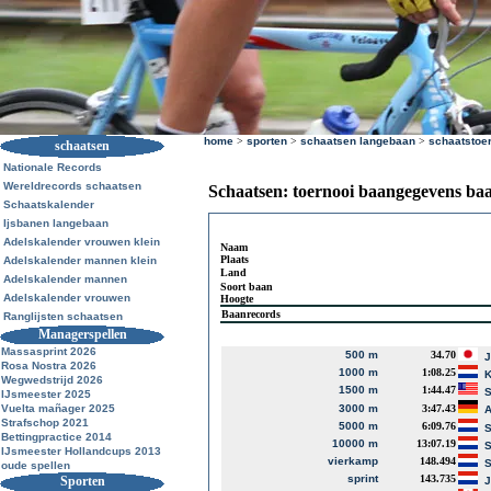
home
>
sporten
>
schaatsen langebaan
>
schaatstoe
schaatsen
Nationale Records
Wereldrecords schaatsen
Schaatsen: toernooi baangegevens ba
Schaatskalender
Ijsbanen langebaan
Adelskalender vrouwen klein
Naam
Plaats
Adelskalender mannen klein
Land
Adelskalender mannen
Soort baan
Adelskalender vrouwen
Hoogte
Baanrecords
Ranglijsten schaatsen
Managerspellen
Massasprint 2026
500 m
34.70
J
Rosa Nostra 2026
1000 m
1:08.25
K
Wegwedstrijd 2026
1500 m
1:44.47
S
IJsmeester 2025
Vuelta mañager 2025
3000 m
3:47.43
A
Strafschop 2021
5000 m
6:09.76
S
Bettingpractice 2014
10000 m
13:07.19
S
IJsmeester Hollandcups 2013
vierkamp
148.494
S
oude spellen
sprint
143.735
Sporten
J