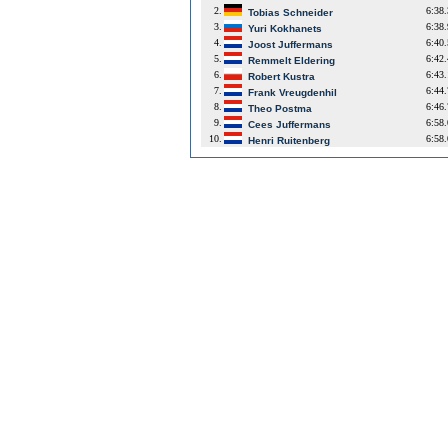
2.
6:38
Tobias Schneider
3.
6:38
Yuri Kokhanets
4.
6:40
Joost Juffermans
5.
6:42
Remmelt Eldering
6.
6:43
Robert Kustra
7.
6:44
Frank Vreugdenhil
8.
6:46
Theo Postma
9.
6:58
Cees Juffermans
10.
6:58
Henri Ruitenberg