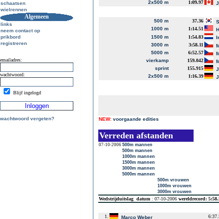
2x500 m
1:09.97
schaatsen
J
wielrennen
Algemeen
500 m
37.36
S
links
1000 m
1:14.51
H
neem contact op
prikbord
1500 m
1:54.83
I
registreren
3000 m
3:58.11
M
5000 m
6:52.57
M
emailadres:
vierkamp
159.042
M
sprint
155.915
J
wachtwoord:
2x500 m
1:16.39
J
Blijf ingelogd
wachtwoord vergeten?
NEW:
voorgaande edities
Verreden afstanden
07-10-2006
500m mannen
500m mannen
1000m mannen
1500m mannen
3000m mannen
5000m mannen
500m vrouwen
1000m vrouwen
3000m vrouwen
Wedstrijduitslag
datum
: 07-10-2006
wereldrecord: 5:58
1.
6:37
Marco Weber