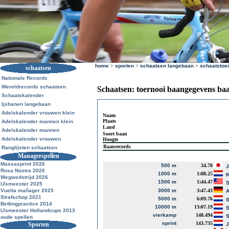
home
>
sporten
>
schaatsen langebaan
>
schaatstoe
schaatsen
Nationale Records
Wereldrecords schaatsen
Schaatsen: toernooi baangegevens ba
Schaatskalender
Ijsbanen langebaan
Adelskalender vrouwen klein
Naam
Plaats
Adelskalender mannen klein
Land
Adelskalender mannen
Soort baan
Adelskalender vrouwen
Hoogte
Baanrecords
Ranglijsten schaatsen
Managerspellen
Massasprint 2026
500 m
34.70
J
Rosa Nostra 2026
1000 m
1:08.25
K
Wegwedstrijd 2026
1500 m
1:44.47
S
IJsmeester 2025
Vuelta mañager 2025
3000 m
3:47.43
A
Strafschop 2021
5000 m
6:09.76
S
Bettingpractice 2014
10000 m
13:07.19
S
IJsmeester Hollandcups 2013
vierkamp
148.494
S
oude spellen
sprint
143.735
Sporten
J