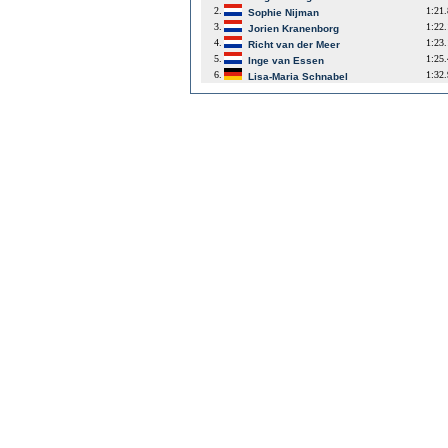
2.
1:21
Sophie Nijman
3.
1:22
Jorien Kranenborg
4.
1:23
Richt van der Meer
5.
1:25
Inge van Essen
6.
1:32
Lisa-Maria Schnabel