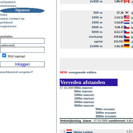
2x500 m
1:09.97
schaatsen
J
wielrennen
Algemeen
500 m
37.36
S
links
1000 m
1:14.51
H
neem contact op
prikbord
1500 m
1:54.83
I
registreren
3000 m
3:58.11
M
5000 m
6:52.57
M
emailadres:
vierkamp
159.042
M
sprint
155.915
J
wachtwoord:
2x500 m
1:16.39
J
Blijf ingelogd
wachtwoord vergeten?
NEW:
voorgaande edities
Verreden afstanden
07-10-2006
500m mannen
500m mannen
1000m mannen
1500m mannen
3000m mannen
5000m mannen
500m vrouwen
1000m vrouwen
3000m vrouwen
Wedstrijduitslag
datum
: 07-10-2006
wereldrecord: 1:11
1.
1:21
Helga Luning