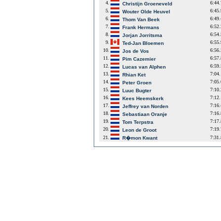
4.
6:44
Christijn Groeneveld
5.
6:45
Wouter Olde Heuvel
6.
6:49
Thom Van Beek
7.
6:52
Frank Hermans
8.
6:54
Jorjan Jorritsma
9.
6:55
Ted-Jan Bloemen
10.
6:56
Jos de Vos
11.
6:57
Pim Cazemier
12.
6:59
Lucas van Alphen
13.
7:04
Rhian Ket
14.
7:05
Peter Groen
15.
7:10
Luuc Bugter
16.
7:12
Kees Heemskerk
17.
7:16
Jeffrey van Norden
18.
7:16
Sebastiaan Oranje
19.
7:17
Tom Terpstra
20.
7:19
Leon de Groot
21.
7:31
R�mon Kwant