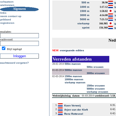
schaatsen
500 m
38.90
M
wielrennen
1000 m
1:17.12
I
Algemeen
1500 m
1:58.82
M
links
3000 m
4:14.00
Y
neem contact op
5000 m
7:21.53
prikbord
Y
registreren
vierkamp
166.905
M
sprint
156.360
M
emailadres:
wachtwoord:
Ned
Blijf ingelogd
NEW:
voorgaande edities
Verreden afstanden
wachtwoord vergeten?
28-02-2014
500m mannen
500m vrouwen
01-03-2014
5000m mannen
3000m vrouwen
02-03-2014
1500m mannen
10000m mannen
vierkamp mannen
1500m vrouwen
5000m vrouwen
vierkamp vrouwen
Wedstrijduitslag
datum
: 01-03-2014
wereldrecord: 5:58
1.
6:35
Koen Verweij
2.
6:42
Arjen van der Kieft
3.
6:42
Renz Rotteveel