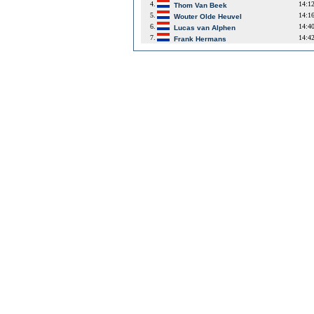
4.
14:1
Thom Van Beek
5.
14:1
Wouter Olde Heuvel
6.
14:4
Lucas van Alphen
7.
14:4
Frank Hermans