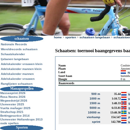
home
>
sporten
>
schaatsen langebaan
>
schaatstoe
schaatsen
Nationale Records
Wereldrecords schaatsen
Schaatsen: toernooi baangegevens ba
Schaatskalender
Ijsbanen langebaan
Adelskalender vrouwen klein
Naam
Coolste
Plaats
Amster
Adelskalender mannen klein
Land
N
Adelskalender mannen
Soort baan
buitenb
Adelskalender vrouwen
Hoogte
0 m
Baanrecords
Ranglijsten schaatsen
Managerspellen
Massasprint 2026
500 m
35.44
M
Rosa Nostra 2026
1000 m
1:10.72
H
Wegwedstrijd 2026
1500 m
1:48.33
S
IJsmeester 2025
5000 m
6:33.81
Vuelta mañager 2025
S
Strafschop 2021
10000 m
13:40.38
N
Bettingpractice 2014
vierkamp
154.547
P
IJsmeester Hollandcups 2013
sprint
142.700
M
oude spellen
Sporten