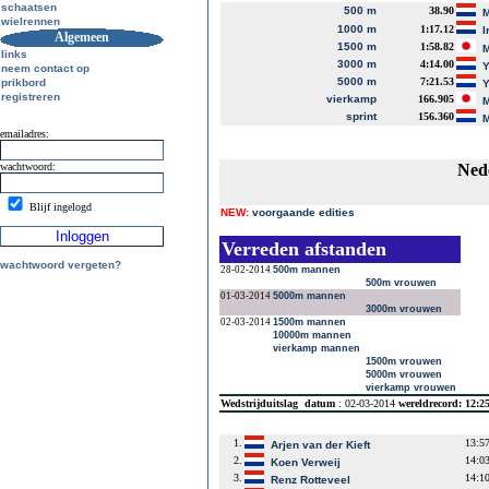
schaatsen
500 m
38.90
M
wielrennen
1000 m
1:17.12
I
Algemeen
1500 m
1:58.82
M
links
3000 m
4:14.00
Y
neem contact op
5000 m
7:21.53
prikbord
Y
registreren
vierkamp
166.905
M
sprint
156.360
M
emailadres:
wachtwoord:
Ned
Blijf ingelogd
NEW:
voorgaande edities
Verreden afstanden
wachtwoord vergeten?
28-02-2014
500m mannen
500m vrouwen
01-03-2014
5000m mannen
3000m vrouwen
02-03-2014
1500m mannen
10000m mannen
vierkamp mannen
1500m vrouwen
5000m vrouwen
vierkamp vrouwen
Wedstrijduitslag
datum
: 02-03-2014
wereldrecord: 12:2
1.
13:5
Arjen van der Kieft
2.
14:0
Koen Verweij
3.
14:1
Renz Rotteveel