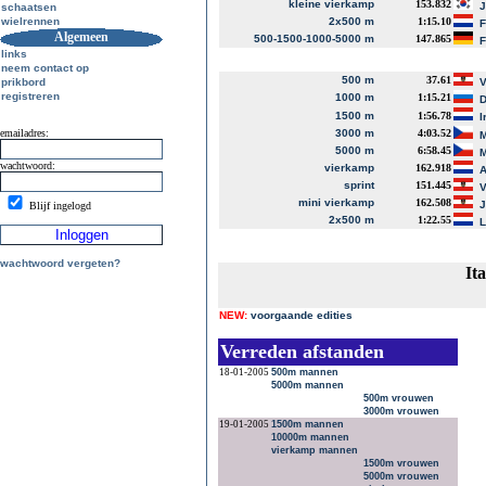
kleine vierkamp
153.832
J
schaatsen
wielrennen
2x500 m
1:15.10
F
Algemeen
500-1500-1000-5000 m
147.865
F
links
neem contact op
500 m
37.61
prikbord
V
registreren
1000 m
1:15.21
D
1500 m
1:56.78
I
emailadres:
3000 m
4:03.52
M
5000 m
6:58.45
M
wachtwoord:
vierkamp
162.918
A
sprint
151.445
V
mini vierkamp
162.508
J
Blijf ingelogd
2x500 m
1:22.55
L
wachtwoord vergeten?
It
NEW:
voorgaande edities
Verreden afstanden
18-01-2005
500m mannen
5000m mannen
500m vrouwen
3000m vrouwen
19-01-2005
1500m mannen
10000m mannen
vierkamp mannen
1500m vrouwen
5000m vrouwen