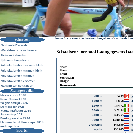
home
>
sporten
>
schaatsen langebaan
>
schaatstoe
schaatsen
Nationale Records
Wereldrecords schaatsen
Schaatsen: toernooi baangegevens ba
Schaatskalender
Ijsbanen langebaan
Adelskalender vrouwen klein
Naam
Plaats
Adelskalender mannen klein
Land
Adelskalender mannen
Soort baan
Adelskalender vrouwen
Hoogte
Baanrecords
Ranglijsten schaatsen
Managerspellen
Massasprint 2026
500 m
34.89
J
Rosa Nostra 2026
1000 m
1:08.68
t
Wegwedstrijd 2026
1500 m
1:44.72
E
IJsmeester 2025
3000 m
3:52.84
Vuelta mañager 2025
A
Strafschop 2021
5000 m
6:15.65
S
Bettingpractice 2014
10000 m
13:10.44
S
IJsmeester Hollandcups 2013
vierkamp
148.800
S
oude spellen
sprint
139.085
Sporten
K