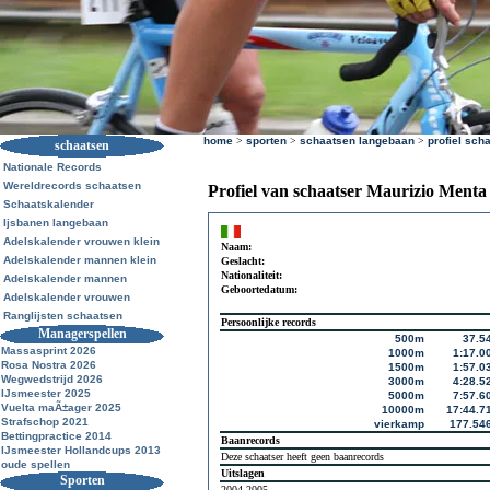
home
>
sporten
>
schaatsen langebaan
>
profiel sch
schaatsen
Nationale Records
Wereldrecords schaatsen
Profiel van schaatser Maurizio Menta
Schaatskalender
Ijsbanen langebaan
Adelskalender vrouwen klein
Naam:
Adelskalender mannen klein
Geslacht:
Nationaliteit:
Adelskalender mannen
Geboortedatum:
Adelskalender vrouwen
Ranglijsten schaatsen
Persoonlijke records
Managerspellen
500m
37.5
Massasprint 2026
1000m
1:17.0
Rosa Nostra 2026
1500m
1:57.0
Wegwedstrijd 2026
3000m
4:28.5
IJsmeester 2025
5000m
7:57.6
Vuelta maÃ±ager 2025
10000m
17:44.7
Strafschop 2021
vierkamp
177.54
Bettingpractice 2014
Baanrecords
IJsmeester Hollandcups 2013
Deze schaatser heeft geen baanrecords
oude spellen
Uitslagen
Sporten
2004-2005