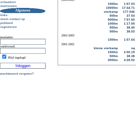
schaatsen
1500m
1:57.03
wielrennen
10000m
17:44.71
Algemeen
vierkamp
177.546
links
500m
37.54
neem contact op
5000m
7:57.60
prikbord
1000m
1:17.00
registreren
500m
38.40
500m
38.03
2002-2003
emailadres:
1500m
1:57.64
2001-2002
wachtwoord:
kleine vierkamp
nq
1500m
2:00.19
500m
38.38
Blijf ingelogd
3000m
4:28.52
wachtwoord vergeten?