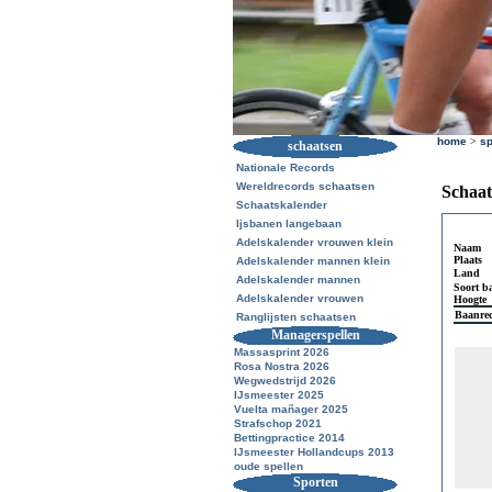
home
>
sp
schaatsen
Nationale Records
Wereldrecords schaatsen
Schaat
Schaatskalender
Ijsbanen langebaan
Adelskalender vrouwen klein
Naam
Plaats
Adelskalender mannen klein
Land
Adelskalender mannen
Soort b
Adelskalender vrouwen
Hoogte
Baanre
Ranglijsten schaatsen
Managerspellen
Massasprint 2026
Rosa Nostra 2026
Wegwedstrijd 2026
IJsmeester 2025
Vuelta mañager 2025
Strafschop 2021
Bettingpractice 2014
IJsmeester Hollandcups 2013
oude spellen
Sporten