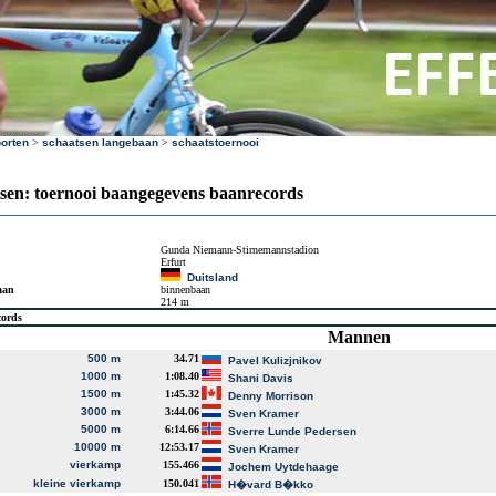
orten
>
schaatsen langebaan
>
schaatstoernooi
sen: toernooi baangegevens baanrecords
Gunda Niemann-Stirnemannstadion
Erfurt
Duitsland
aan
binnenbaan
214 m
cords
Mannen
500 m
34.71
Pavel Kulizjnikov
1000 m
1:08.40
Shani Davis
1500 m
1:45.32
Denny Morrison
3000 m
3:44.06
Sven Kramer
5000 m
6:14.66
Sverre Lunde Pedersen
10000 m
12:53.17
Sven Kramer
vierkamp
155.466
Jochem Uytdehaage
kleine vierkamp
150.041
H�vard B�kko