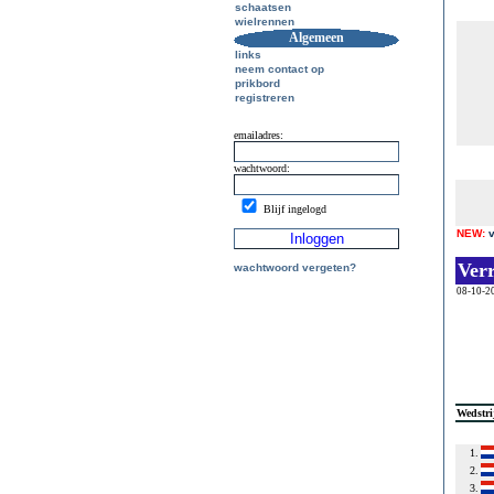
schaatsen
wielrennen
Algemeen
links
neem contact op
prikbord
registreren
emailadres:
wachtwoord:
Blijf ingelogd
NEW:
Ver
wachtwoord vergeten?
08-10-2
Wedstri
1.
2.
3.