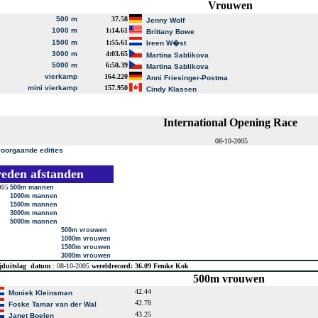
Vrouwen
500 m
37.58
Jenny Wolf
1000 m
1:14.61
Brittany Bowe
1500 m
1:55.61
Ireen W�st
3000 m
4:03.65
Martina Sablikova
5000 m
6:50.39
Martina Sablikova
vierkamp
164.220
Anni Friesinger-Postma
mini vierkamp
157.950
Cindy Klassen
International Opening Race
08-10-2005
voorgaande edities
reden afstanden
005
500m mannen
1000m mannen
1500m mannen
3000m mannen
5000m mannen
500m vrouwen
1000m vrouwen
1500m vrouwen
3000m vrouwen
jduitslag
datum
: 08-10-2005
wereldrecord: 36.09 Femke Kok
500m vrouwen
42.44
Moniek Kleinsman
42.78
Foske Tamar van der Wal
43.25
Janet Boelen