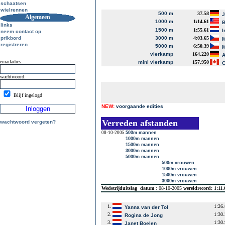
schaatsen
wielrennen
500 m
37.58
J
Algemeen
1000 m
1:14.61
B
links
1500 m
1:55.61
I
neem contact op
prikbord
3000 m
4:03.65
M
registreren
5000 m
6:50.39
M
vierkamp
164.220
A
emailadres:
mini vierkamp
157.950
C
wachtwoord:
Blijf ingelogd
NEW:
voorgaande edities
Verreden afstanden
wachtwoord vergeten?
08-10-2005
500m mannen
1000m mannen
1500m mannen
3000m mannen
5000m mannen
500m vrouwen
1000m vrouwen
1500m vrouwen
3000m vrouwen
Wedstrijduitslag
datum
: 08-10-2005
wereldrecord: 1:11
1.
1:26
Yanna van der Tol
2.
1:30
Rogina de Jong
3.
1:30
Janet Boelen