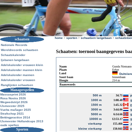
home
>
sporten
>
schaatsen langebaan
>
schaatstoe
schaatsen
Nationale Records
Wereldrecords schaatsen
Schaatsen: toernooi baangegevens ba
Schaatskalender
Ijsbanen langebaan
Adelskalender vrouwen klein
Naam
Gunda Niemann-
Plaats
Erfurt
Adelskalender mannen klein
Land
Duitslan
Adelskalender mannen
Soort baan
binnenbaan
Adelskalender vrouwen
Hoogte
214 m
Baanrecords
Ranglijsten schaatsen
Managerspellen
Massasprint 2026
500 m
34.71
P
Rosa Nostra 2026
1000 m
1:08.40
S
Wegwedstrijd 2026
1500 m
1:45.32
D
IJsmeester 2025
3000 m
3:44.06
Vuelta mañager 2025
S
Strafschop 2021
5000 m
6:14.66
S
Bettingpractice 2014
10000 m
12:53.17
S
IJsmeester Hollandcups 2013
vierkamp
155.466
J
oude spellen
kleine vierkamp
150.041
Sporten