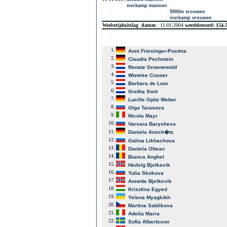
vierkamp mannen
5000m vrouwen
vierkamp vrouwen
Wedstrijduitslag
datum
: 11-01-2004
wereldrecord: 154.
1.
Anni Friesinger-Postma
2.
Claudia Pechstein
3.
Renate Groenewold
4.
Wieteke Cramer
5.
Barbara de Loor
6.
Gretha Smit
7.
Lucille Opitz Weber
8.
Olga Tarasova
9.
Nicola Mayr
10.
Varvara Barysheva
11.
Daniela Ansch�tz
12.
Galina Likhachova
13.
Daniela Oltean
14.
Bianca Anghel
15.
Hedvig Bjelkevik
16.
Yulia Skokova
17.
Annette Bjelkevik
18.
Krisztina Egyed
19.
Yelena Myagkikh
20.
Martina Sablikova
21.
Adelia Marra
22.
Sofia Albertsson