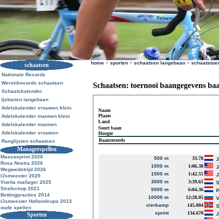
home
>
sporten
>
schaatsen langebaan
>
schaatstoe
schaatsen
Nationale Records
Wereldrecords schaatsen
Schaatsen: toernooi baangegevens ba
Schaatskalender
Ijsbanen langebaan
Adelskalender vrouwen klein
Naam
Plaats
Adelskalender mannen klein
Land
Adelskalender mannen
Soort baan
Adelskalender vrouwen
Hoogte
Baanrecords
Ranglijsten schaatsen
Managerspellen
Massasprint 2026
500 m
33.78
J
Rosa Nostra 2026
1000 m
1:06.38
J
Wegwedstrijd 2026
1500 m
1:42.55
J
IJsmeester 2025
3000 m
3:39.65
Vuelta mañager 2025
S
Strafschop 2021
5000 m
6:04.36
P
Bettingpractice 2014
10000 m
12:28.05
V
IJsmeester Hollandcups 2013
vierkamp
145.804
S
oude spellen
sprint
134.670
Sporten
J