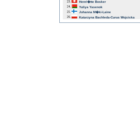
23.
Henri�tte Bosker
24.
Yuliya Yasenok
25.
Johanna M�ki-Laine
26.
Katarzyna Bachleda-Curus Wojcicka