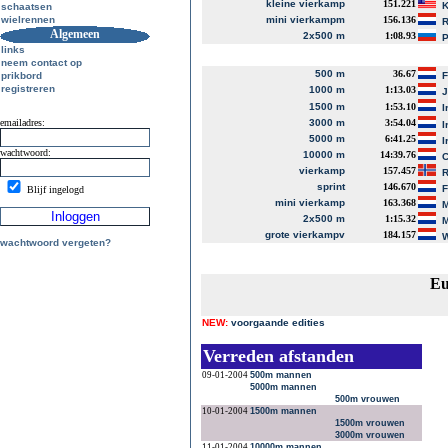
kleine vierkamp
151.221
K
schaatsen
wielrennen
mini vierkampm
156.136
R
Algemeen
2x500 m
1:08.93
P
links
neem contact op
500 m
36.67
prikbord
registreren
1000 m
1:13.03
J
1500 m
1:53.10
I
emailadres:
3000 m
3:54.04
I
5000 m
6:41.25
I
wachtwoord:
10000 m
14:39.76
C
vierkamp
157.457
R
sprint
146.670
Blijf ingelogd
mini vierkamp
163.368
M
2x500 m
1:15.32
M
grote vierkampv
184.157
W
wachtwoord vergeten?
Eu
NEW:
voorgaande edities
Verreden afstanden
09-01-2004
500m mannen
5000m mannen
500m vrouwen
10-01-2004
1500m mannen
1500m vrouwen
3000m vrouwen
11-01-2004
10000m mannen