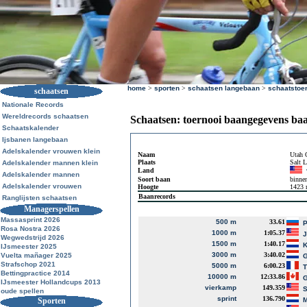
home
>
sporten
>
schaatsen langebaan
>
schaatstoe
schaatsen
Nationale Records
Wereldrecords schaatsen
Schaatsen: toernooi baangegevens ba
Schaatskalender
Ijsbanen langebaan
Adelskalender vrouwen klein
Naam
Utah 
Plaats
Salt 
Adelskalender mannen klein
Land
Adelskalender mannen
Soort baan
binne
Adelskalender vrouwen
Hoogte
1423
Baanrecords
Ranglijsten schaatsen
Managerspellen
Massasprint 2026
500 m
33.61
P
Rosa Nostra 2026
1000 m
1:05.37
J
Wegwedstrijd 2026
1500 m
1:40.17
K
IJsmeester 2025
3000 m
3:40.02
Vuelta mañager 2025
G
Strafschop 2021
5000 m
6:00.23
T
Bettingpractice 2014
10000 m
12:33.86
G
IJsmeester Hollandcups 2013
vierkamp
149.359
S
oude spellen
sprint
136.790
Sporten
M