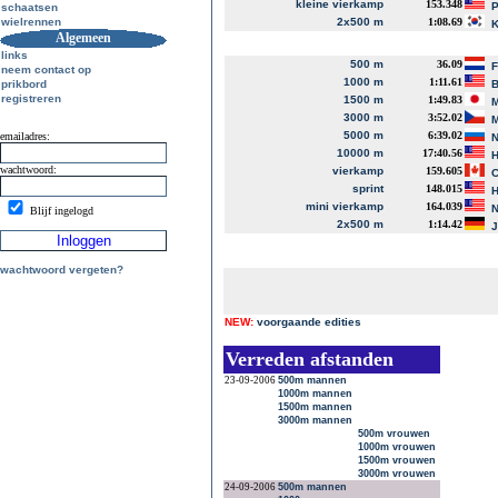
kleine vierkamp
153.348
P
schaatsen
wielrennen
2x500 m
1:08.69
K
Algemeen
links
500 m
36.09
neem contact op
1000 m
1:11.61
prikbord
B
registreren
1500 m
1:49.83
M
3000 m
3:52.02
M
5000 m
6:39.02
emailadres:
N
10000 m
17:40.56
H
wachtwoord:
vierkamp
159.605
C
sprint
148.015
H
mini vierkamp
164.039
N
Blijf ingelogd
2x500 m
1:14.42
J
wachtwoord vergeten?
NEW:
voorgaande edities
Verreden afstanden
23-09-2006
500m mannen
1000m mannen
1500m mannen
3000m mannen
500m vrouwen
1000m vrouwen
1500m vrouwen
3000m vrouwen
24-09-2006
500m mannen