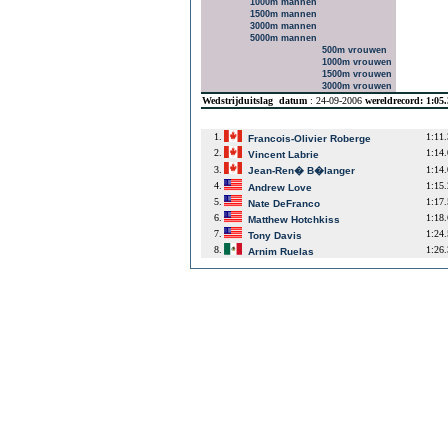
1000m mannen
1500m mannen
3000m mannen
5000m mannen
500m vrouwen
1000m vrouwen
1500m vrouwen
3000m vrouwen
Wedstrijduitslag
datum
: 24-09-2006
wereldrecord: 1:05
1.
1:11
Francois-Olivier Roberge
2.
1:14
Vincent Labrie
3.
1:14
Jean-Ren� B�langer
4.
1:15
Andrew Love
5.
1:17
Nate DeFranco
6.
1:18
Matthew Hotchkiss
7.
1:24
Tony Davis
8.
1:26
Arnim Ruelas