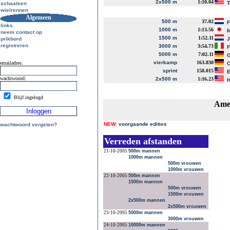
2x500 m
1:10.04
T
schaatsen
wielrennen
Algemeen
500 m
37.02
links
1000 m
1:13.56
M
neem contact op
1500 m
1:52.11
prikbord
J
registreren
3000 m
3:54.73
F
5000 m
7:02.11
G
vierkamp
163.830
emailadres:
C
sprint
158.015
E
wachtwoord:
2x500 m
1:16.23
H
Blijf ingelogd
Amer
NEW:
voorgaande edities
wachtwoord vergeten?
Verreden afstanden
21-10-2005
500m mannen
1000m mannen
500m vrouwen
1000m vrouwen
22-10-2005
500m mannen
1500m mannen
500m vrouwen
1500m vrouwen
2x500m mannen
2x500m vrouwen
23-10-2005
5000m mannen
3000m vrouwen
24-10-2005
10000m mannen