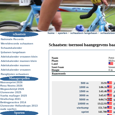
home
>
sporten
>
schaatsen langebaan
>
schaatstoe
schaatsen
Nationale Records
Wereldrecords schaatsen
Schaatsen: toernooi baangegevens ba
Schaatskalender
Ijsbanen langebaan
Adelskalender vrouwen klein
Naam
Pettit
Plaats
Millw
Adelskalender mannen klein
Land
Adelskalender mannen
Soort baan
binne
Adelskalender vrouwen
Hoogte
0 m
Baanrecords
Ranglijsten schaatsen
Managerspellen
Massasprint 2026
500 m
33.91
J
Rosa Nostra 2026
1000 m
1:06.16
J
Wegwedstrijd 2026
1500 m
1:41.46
J
IJsmeester 2025
3000 m
3:45.67
Vuelta mañager 2025
B
Strafschop 2021
5000 m
6:04.74
S
Bettingpractice 2014
10000 m
13:22.93
C
IJsmeester Hollandcups 2013
vierkamp
151.740
S
oude spellen
sprint
141.700
Sporten
K