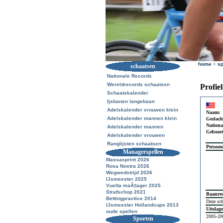
home
>
sp
schaatsen
Nationale Records
Wereldrecords schaatsen
Profie
Schaatskalender
Ijsbanen langebaan
Adelskalender vrouwen klein
Naam:
Adelskalender mannen klein
Geslach
National
Adelskalender mannen
Geboor
Adelskalender vrouwen
Ranglijsten schaatsen
Persoon
Managerspellen
Massasprint 2026
Rosa Nostra 2026
Wegwedstrijd 2026
IJsmeester 2025
Vuelta maÃ±ager 2025
Strafschop 2021
Baanre
Bettingpractice 2014
Deze sch
IJsmeester Hollandcups 2013
Uitslag
oude spellen
2005-20
Sporten