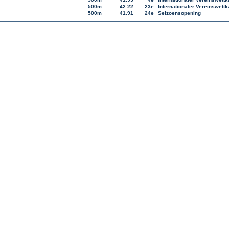
500m
42.22
23e
Internationaler Vereinswett
500m
41.91
24e
Seizoensopening