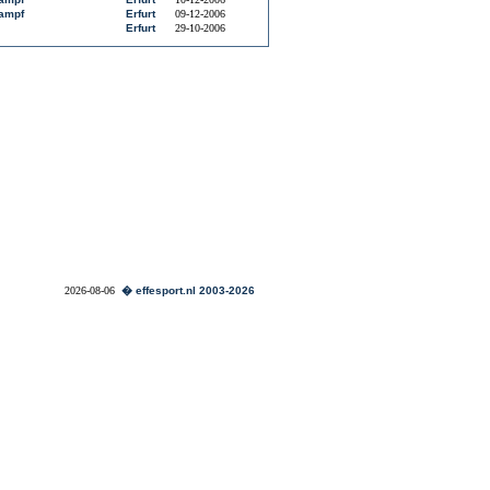
kampf
Erfurt
09-12-2006
Erfurt
29-10-2006
2026-08-06
� effesport.nl 2003-2026