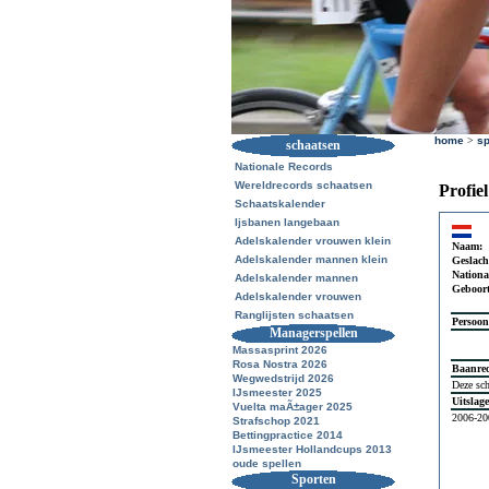
home
>
sp
schaatsen
Nationale Records
Wereldrecords schaatsen
Profie
Schaatskalender
Ijsbanen langebaan
Adelskalender vrouwen klein
Naam:
Adelskalender mannen klein
Geslach
National
Adelskalender mannen
Geboor
Adelskalender vrouwen
Ranglijsten schaatsen
Persoon
Managerspellen
Massasprint 2026
Rosa Nostra 2026
Baanre
Wegwedstrijd 2026
Deze sch
IJsmeester 2025
Uitslag
Vuelta maÃ±ager 2025
2006-20
Strafschop 2021
Bettingpractice 2014
IJsmeester Hollandcups 2013
oude spellen
Sporten