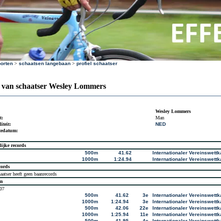
orten
>
schaatsen langebaan
>
profiel schaatser
l van schaatser Wesley Lommers
Wesley Lommers
t:
Man
iteit:
NED
tedatum:
lijke records
500m
41.62
Internationaler Vereinswett
1000m
1:24.94
Internationaler Vereinswett
cords
aatser heeft geen baanrecords
en
07
500m
41.62
3e
Internationaler Vereinswett
1000m
1:24.94
3e
Internationaler Vereinswett
500m
42.06
22e
Internationaler Vereinswett
1000m
1:25.94
11e
Internationaler Vereinswett
500m
41.95
4e
Internationaler Vereinswett