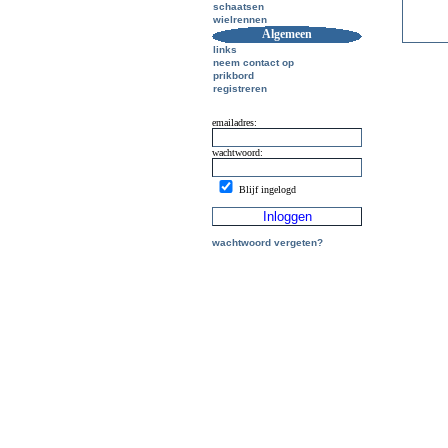
schaatsen
wielrennen
Algemeen
links
neem contact op
prikbord
registreren
emailadres:
wachtwoord:
Blijf ingelogd
wachtwoord vergeten?