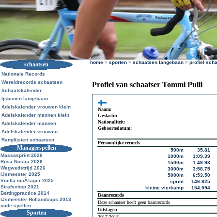
home
>
sporten
>
schaatsen langebaan
>
profiel sch
schaatsen
Nationale Records
Wereldrecords schaatsen
Profiel van schaatser Tommi Pulli
Schaatskalender
Ijsbanen langebaan
Adelskalender vrouwen klein
Naam:
Adelskalender mannen klein
Geslacht:
Nationaliteit:
Adelskalender mannen
Geboortedatum:
Adelskalender vrouwen
Ranglijsten schaatsen
Persoonlijke records
Managerspellen
500m
35.81
Massasprint 2026
1000m
1:09.39
Rosa Nostra 2026
1500m
1:49.93
Wegwedstrijd 2026
3000m
3:58.75
IJsmeester 2025
5000m
6:53.50
Vuelta maÃ±ager 2025
sprint
146.825
Strafschop 2021
kleine vierkamp
154.594
Bettingpractice 2014
Baanrecords
IJsmeester Hollandcups 2013
Deze schaatser heeft geen baanrecords
oude spellen
Uitslagen
Sporten
2017-2018