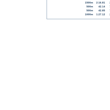
1500m
2:16.81
500m
42.14
500m
42.85
1000m
1:27.12