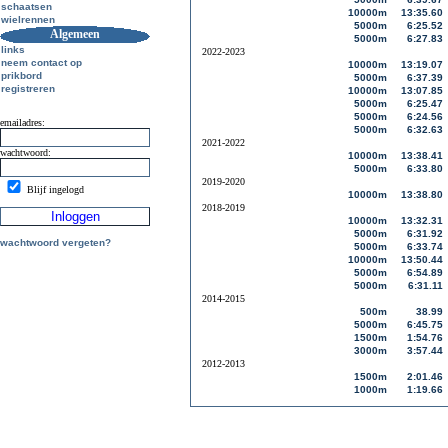
schaatsen
10000m
13:35.60
wielrennen
5000m
6:25.52
Algemeen
5000m
6:27.83
links
2022-2023
neem contact op
10000m
13:19.07
prikbord
5000m
6:37.39
registreren
10000m
13:07.85
5000m
6:25.47
5000m
6:24.56
emailadres:
5000m
6:32.63
2021-2022
wachtwoord:
10000m
13:38.41
5000m
6:33.80
2019-2020
Blijf ingelogd
10000m
13:38.80
2018-2019
10000m
13:32.31
5000m
6:31.92
wachtwoord vergeten?
5000m
6:33.74
10000m
13:50.44
5000m
6:54.89
5000m
6:31.11
2014-2015
500m
38.99
5000m
6:45.75
1500m
1:54.76
3000m
3:57.44
2012-2013
1500m
2:01.46
1000m
1:19.66