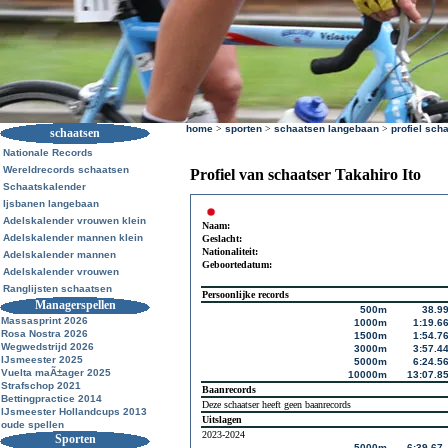
home
>
sporten
>
schaatsen langebaan
>
profiel sch
schaatsen
Nationale Records
Wereldrecords schaatsen
Profiel van schaatser Takahiro Ito
Schaatskalender
Ijsbanen langebaan
Adelskalender vrouwen klein
Naam:
Adelskalender mannen klein
Geslacht:
Nationaliteit:
Adelskalender mannen
Geboortedatum:
Adelskalender vrouwen
Ranglijsten schaatsen
Persoonlijke records
Managerspellen
500m
38.9
Massasprint 2026
1000m
1:19.6
Rosa Nostra 2026
1500m
1:54.7
Wegwedstrijd 2026
3000m
3:57.4
IJsmeester 2025
5000m
6:24.5
Vuelta maÃ±ager 2025
10000m
13:07.8
Strafschop 2021
Baanrecords
Bettingpractice 2014
Deze schaatser heeft geen baanrecords
IJsmeester Hollandcups 2013
Uitslagen
oude spellen
2023-2024
Sporten
5000m
6:39.67