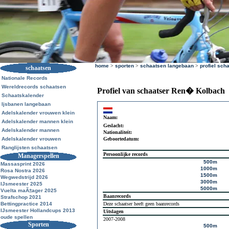
home
>
sporten
>
schaatsen langebaan
>
profiel sch
schaatsen
Nationale Records
Wereldrecords schaatsen
Profiel van schaatser Ren� Kolbach
Schaatskalender
Ijsbanen langebaan
Adelskalender vrouwen klein
Naam:
Adelskalender mannen klein
Geslacht:
Adelskalender mannen
Nationaliteit:
Adelskalender vrouwen
Geboortedatum:
Ranglijsten schaatsen
Persoonlijke records
Managerspellen
500m
Massasprint 2026
1000m
Rosa Nostra 2026
1500m
Wegwedstrijd 2026
3000m
IJsmeester 2025
5000m
Vuelta maÃ±ager 2025
Baanrecords
Strafschop 2021
Bettingpractice 2014
Deze schaatser heeft geen baanrecords
IJsmeester Hollandcups 2013
Uitslagen
oude spellen
2007-2008
Sporten
500m