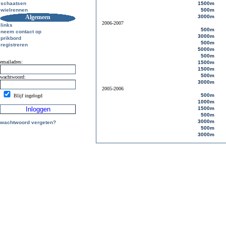
schaatsen
1500m
wielrennen
500m
Algemeen
3000m
2006-2007
links
500m
neem contact op
3000m
prikbord
500m
registreren
5000m
500m
emailadres:
1500m
1500m
500m
wachtwoord:
3000m
2005-2006
500m
Blijf ingelogd
1000m
1500m
500m
3000m
wachtwoord vergeten?
500m
3000m