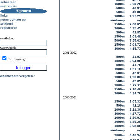
schaatsen
1500m
2:09.2
wielrennen
500m
43.9
Algemeen
500m
43.8
links
1000m
1:27.2
neem contact op
vierkamp
n
prikbord
1500m
2:08.0
registreren
3000m
4:35.4
500m
42.8
1500m
2:09.4
emailadres:
5000m
7:55.6
1500m
2:08.7
wachtwoord:
3000m
4:35.7
2001-2002
500m
41.9
Blijf ingelogd
1500m
2:04.9
500m
41.7
1000m
1:21.1
500m
42.0
wachtwoord vergeten?
1000m
1:20.8
500m
42.0
1000m
1:22.1
1500m
2:10.4
3000m
4:34.7
2000-2001
1500m
2:05.3
500m
42.1
1000m
1:21.3
3000m
4:27.7
1000m
1:26.0
3000m
4:39.2
1500m
2:08.5
vierkamp
n
3000m
4:46.9