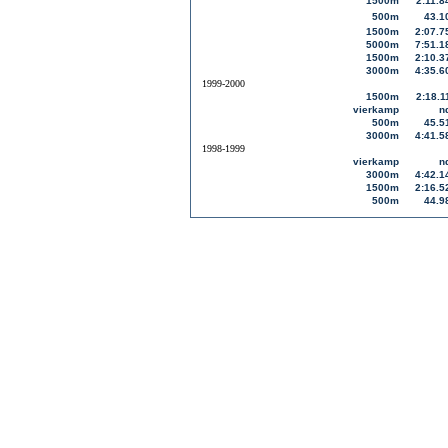
1500m
2:11.8
500m
43.1
1500m
2:07.7
5000m
7:51.1
1500m
2:10.3
3000m
4:35.6
1999-2000
1500m
2:18.1
vierkamp
n
500m
45.5
3000m
4:41.5
1998-1999
vierkamp
n
3000m
4:42.1
1500m
2:16.5
500m
44.9