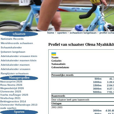
home
>
sporten
>
schaatsen langebaan
>
profiel sch
schaatsen
Nationale Records
Wereldrecords schaatsen
Profiel van schaatser Olena Myahkik
Schaatskalender
Ijsbanen langebaan
Adelskalender vrouwen klein
Naam:
Adelskalender mannen klein
Geslacht:
Nationaliteit:
Adelskalender mannen
Geboortedatum:
Adelskalender vrouwen
Ranglijsten schaatsen
Persoonlijke records
Managerspellen
500m
41.
Massasprint 2026
1000m
1:20.
Rosa Nostra 2026
1500m
2:04.
Wegwedstrijd 2026
3000m
4:27.
IJsmeester 2025
5000m
7:51.
Vuelta maÃ±ager 2025
Baanrecords
Strafschop 2021
Deze schaatser heeft geen baanrecords
Bettingpractice 2014
Uitslagen
IJsmeester Hollandcups 2013
2002-2003
oude spellen
3000m
4:30.4
Sporten
500m
42.7