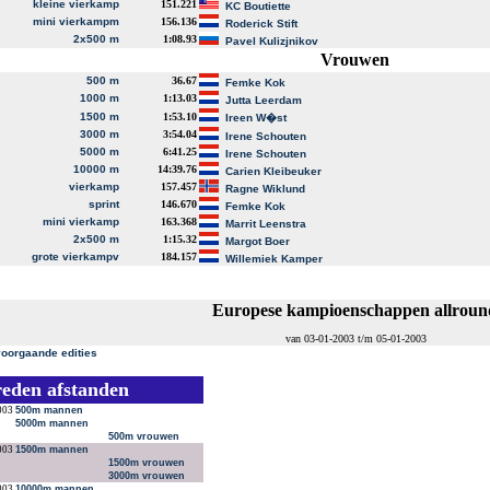
kleine vierkamp
151.221
KC Boutiette
mini vierkampm
156.136
Roderick Stift
2x500 m
1:08.93
Pavel Kulizjnikov
Vrouwen
500 m
36.67
Femke Kok
1000 m
1:13.03
Jutta Leerdam
1500 m
1:53.10
Ireen W�st
3000 m
3:54.04
Irene Schouten
5000 m
6:41.25
Irene Schouten
10000 m
14:39.76
Carien Kleibeuker
vierkamp
157.457
Ragne Wiklund
sprint
146.670
Femke Kok
mini vierkamp
163.368
Marrit Leenstra
2x500 m
1:15.32
Margot Boer
grote vierkampv
184.157
Willemiek Kamper
Europese kampioenschappen allroun
van 03-01-2003 t/m 05-01-2003
voorgaande edities
reden afstanden
003
500m mannen
5000m mannen
500m vrouwen
003
1500m mannen
1500m vrouwen
3000m vrouwen
003
10000m mannen