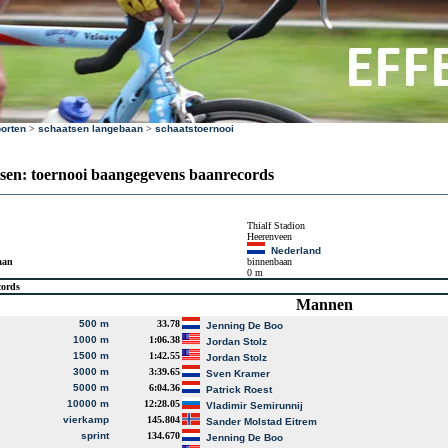
orten
>
schaatsen langebaan
>
schaatstoernooi
sen: toernooi baangegevens baanrecords
Thialf Stadion
Heerenveen
Nederland
aan
binnenbaan
0 m
cords
Mannen
500 m
33.78
Jenning De Boo
1000 m
1:06.38
Jordan Stolz
1500 m
1:42.55
Jordan Stolz
3000 m
3:39.65
Sven Kramer
5000 m
6:04.36
Patrick Roest
10000 m
12:28.05
Vladimir Semirunnij
vierkamp
145.804
Sander Molstad Eitrem
sprint
134.670
Jenning De Boo