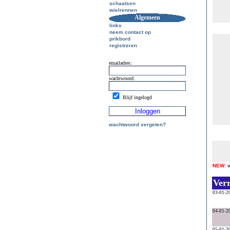
schaatsen
wielrennen
Algemeen
links
neem contact op
prikbord
registreren
emailadres:
wachtwoord:
Blijf ingelogd
wachtwoord vergeten?
NEW:
Ver
03-01-2
04-01-2
05-01-2