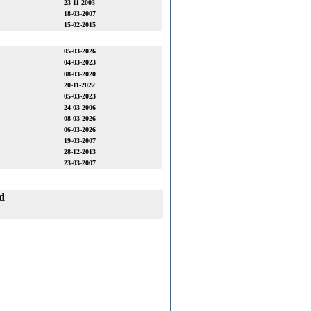
23-11-2003
18-03-2007
15-02-2015
05-03-2026
04-03-2023
08-03-2020
20-11-2022
05-03-2023
24-03-2006
08-03-2026
06-03-2026
19-03-2007
28-12-2013
23-03-2007
d