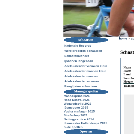
home
>
sp
schaatsen
Nationale Records
Wereldrecords schaatsen
Schaat
Schaatskalender
Ijsbanen langebaan
Adelskalender vrouwen klein
Naam
Plaats
Adelskalender mannen klein
Land
Adelskalender mannen
Soort b
Adelskalender vrouwen
Hoogte
Baanre
Ranglijsten schaatsen
Managerspellen
Massasprint 2026
Rosa Nostra 2026
Wegwedstrijd 2026
IJsmeester 2025
Vuelta mañager 2025
Strafschop 2021
Bettingpractice 2014
IJsmeester Hollandcups 2013
oude spellen
Sporten