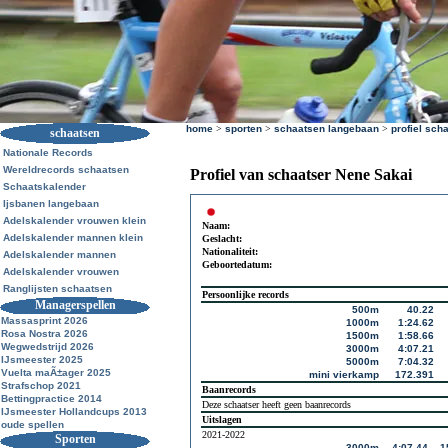
home
>
sporten
>
schaatsen langebaan
>
profiel sch
schaatsen
Nationale Records
Wereldrecords schaatsen
Profiel van schaatser Nene Sakai
Schaatskalender
Ijsbanen langebaan
Adelskalender vrouwen klein
Naam:
Adelskalender mannen klein
Geslacht:
Nationaliteit:
Adelskalender mannen
Geboortedatum:
Adelskalender vrouwen
Ranglijsten schaatsen
Persoonlijke records
Managerspellen
500m
40.22
Massasprint 2026
1000m
1:24.62
Rosa Nostra 2026
1500m
1:58.66
Wegwedstrijd 2026
3000m
4:07.21
IJsmeester 2025
5000m
7:04.32
Vuelta maÃ±ager 2025
mini vierkamp
172.391
Strafschop 2021
Baanrecords
Bettingpractice 2014
Deze schaatser heeft geen baanrecords
IJsmeester Hollandcups 2013
Uitslagen
oude spellen
2021-2022
Sporten
3000m
4:07.44
1